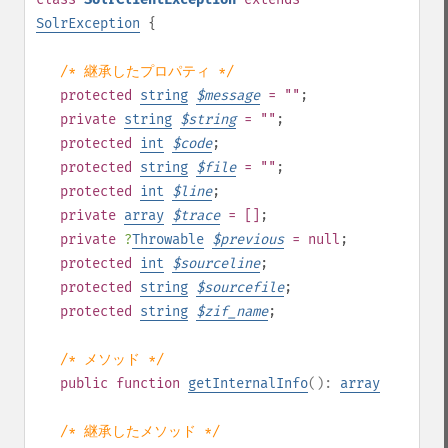
SolrException
{
/* 継承したプロパティ */
protected
string
$
message
= ""
;
private
string
$
string
= ""
;
protected
int
$
code
;
protected
string
$
file
= ""
;
protected
int
$
line
;
private
array
$
trace
= []
;
private
?
Throwable
$
previous
= null
;
protected
int
$
sourceline
;
protected
string
$
sourcefile
;
protected
string
$
zif_name
;
/* メソッド */
public
function
getInternalInfo
():
array
/* 継承したメソッド */