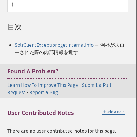
}
目次
¶
SolrClientException::getInternalInfo
— 例外がスロ
ーされた際の内部情報を返す
Found A Problem?
Learn How To Improve This Page
•
Submit a Pull
Request
•
Report a Bug
＋
User Contributed Notes
add a note
There are no user contributed notes for this page.