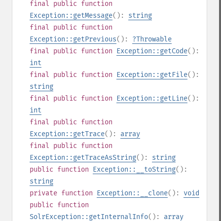
final
public
function
Exception::getMessage
():
string
final
public
function
Exception::getPrevious
():
?
Throwable
final
public
function
Exception::getCode
():
int
final
public
function
Exception::getFile
():
string
final
public
function
Exception::getLine
():
int
final
public
function
Exception::getTrace
():
array
final
public
function
Exception::getTraceAsString
():
string
public
function
Exception::__toString
():
string
private
function
Exception::__clone
():
void
public
function
SolrException::getInternalInfo
():
array