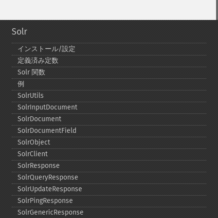
Solr
インストール/設定
定義済み定数
Solr 関数
例
SolrUtils
SolrInputDocument
SolrDocument
SolrDocumentField
SolrObject
SolrClient
SolrResponse
SolrQueryResponse
SolrUpdateResponse
SolrPingResponse
SolrGenericResponse