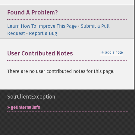
Found A Problem?
Learn How To Improve This Page
•
Submit a Pull
Request
•
Report a Bug
＋
User Contributed Notes
add a note
There are no user contributed notes for this page.
SolrClientException
getInternalInfo