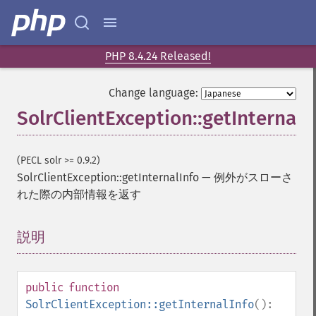
PHP 8.4.24 Released!
Change language:
SolrClientException::getInternalI
(PECL solr >= 0.9.2)
SolrClientException::getInternalInfo
—
例外がスローさ
れた際の内部情報を返す
説明
¶
public
function
SolrClientException::getInternalInfo
():