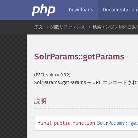
Downloads
Documentation
序文
関数リファレンス
検索エンジン用の拡張
SolrParams::getParams
(PECL solr >= 0.9.2)
SolrParams::getParams
—
URL エンコード
説明
¶
final
public
function
SolrParams::ge