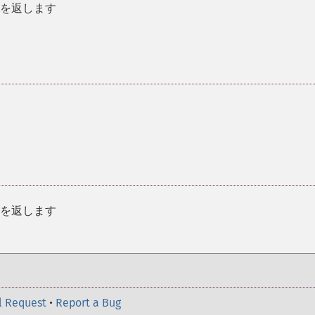
列を返します
列を返します
l Request
•
Report a Bug