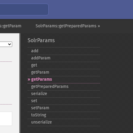
s::getParam
SolrParams::getPreparedParams »
SolrParams
add
addParam
get
getParam
getParams
getPreparedParams
serialize
set
setParam
toString
unserialize