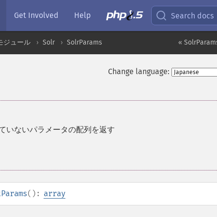
Get Involved
Help
Search docs
モジュール
Solr
SolrParams
« SolrParam
Change language:
されていないパラメータの配列を返す
tParams
():
array