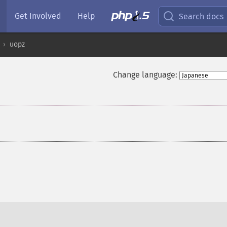
Get Involved
Help
Search docs
uopz
Change language: