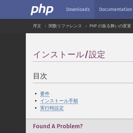
Downloads
Documentation
序文
関数リファレンス
PHP の振る舞いの変更
インストール/設定
¶
目次
¶
要件
インストール手順
実行時設定
Found A Problem?