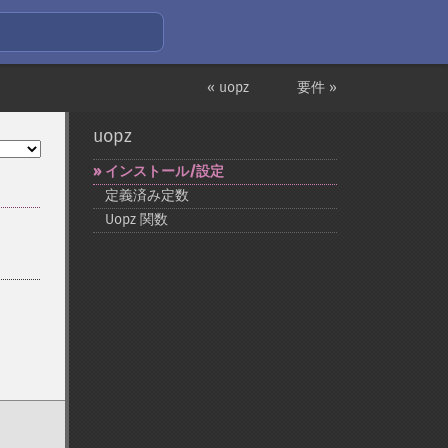
« uopz
要件 »
uopz
インストール/設定
定義済み定数
Uopz 関数