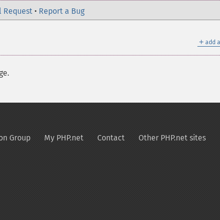
l Request
•
Report a Bug
＋
add a
ge.
on Group
My PHP.net
Contact
Other PHP.net sites