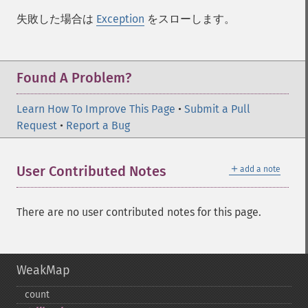
失敗した場合は
Exception
をスローします。
Found A Problem?
Learn How To Improve This Page
•
Submit a Pull
Request
•
Report a Bug
＋
User Contributed Notes
add a note
There are no user contributed notes for this page.
WeakMap
count