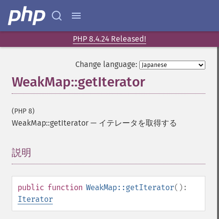
PHP 8.4.24 Released!
Change language:
WeakMap::getIterator
(PHP 8)
WeakMap::getIterator
—
イテレータを取得する
説明
¶
public
function
WeakMap::getIterator
():
Iterator