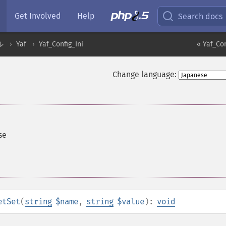
Get Involved
Help
Search docs
ル
Yaf
Yaf_Config_Ini
« Yaf_Con
Change language:
se
etSet
(
string
$name
,
string
$value
):
void