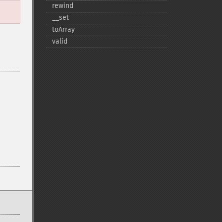
rewind
_​_​set
toArray
valid