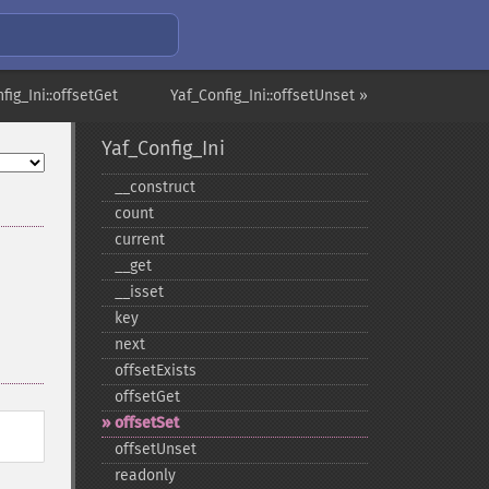
fig_Ini::offsetGet
Yaf_Config_Ini::offsetUnset »
Yaf_Config_Ini
_​_​construct
count
current
_​_​get
_​_​isset
key
next
offsetExists
offsetGet
offsetSet
offsetUnset
readonly