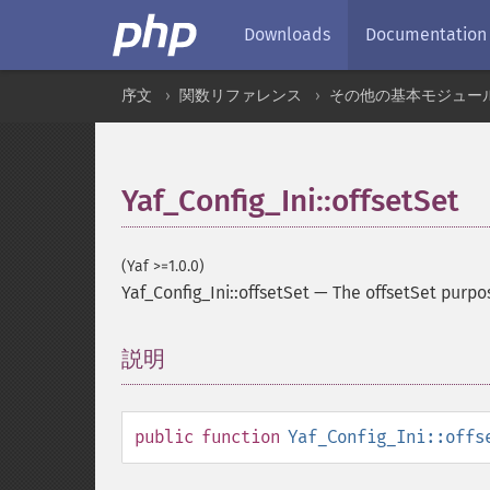
Downloads
Documentation
序文
関数リファレンス
その他の基本モジュー
Yaf_Config_Ini::offsetSet
(Yaf >=1.0.0)
Yaf_Config_Ini::offsetSet
—
The offsetSet purpo
説明
¶
public
function
Yaf_Config_Ini::offs