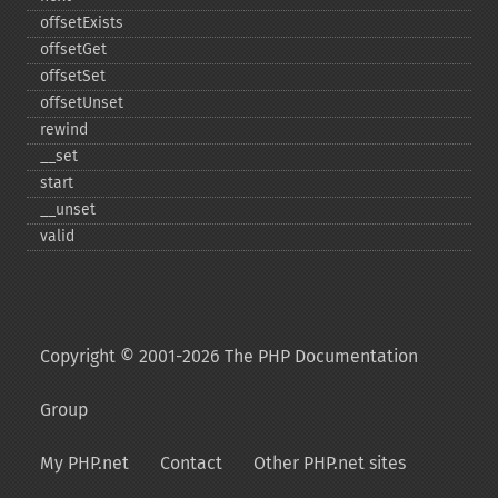
offsetExists
offsetGet
offsetSet
offsetUnset
rewind
_​_​set
start
_​_​unset
valid
Copyright © 2001-2026 The PHP Documentation
Group
My PHP.net
Contact
Other PHP.net sites