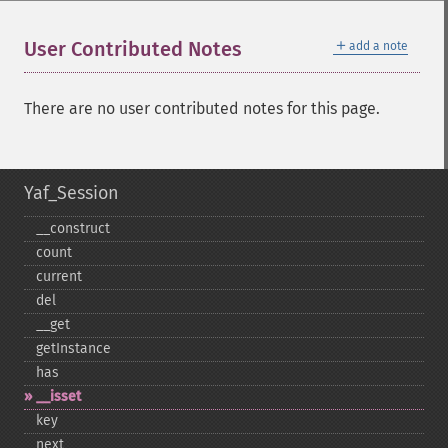
＋
User Contributed Notes
add a note
There are no user contributed notes for this page.
Yaf_Session
_​_​construct
count
current
del
_​_​get
getInstance
has
_​_​isset
key
next