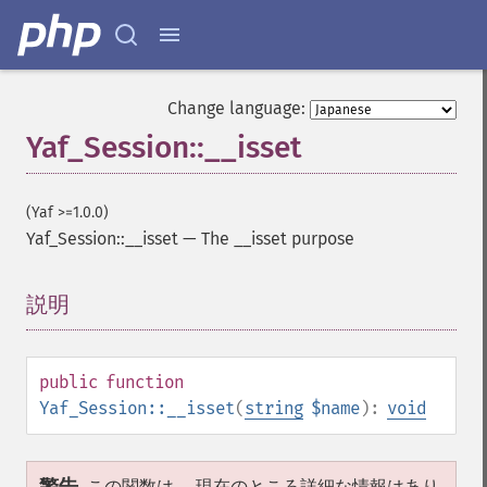
Change language:
Yaf_Session::__isset
(Yaf >=1.0.0)
Yaf_Session::__isset
—
The __isset purpose
説明
¶
public
function
Yaf_Session::__isset
(
string
$name
):
void
この関数は、 現在のところ詳細な情報はあり