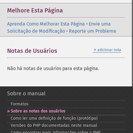
Melhore Esta Página
Aprenda Como Melhorar Esta Página
•
Envie uma
Solicitação de Modificação
•
Reporte um Problema
＋
Notas de Usuários
adicionar nota
Não há notas de usuários para esta página.
Sobre o manual
Formatos
Sobre as notas dos usuários
Como ler uma definição de função (protótipo)
Versões do PHP documentadas neste manual
Como encontrar mais informações sobre o PHP