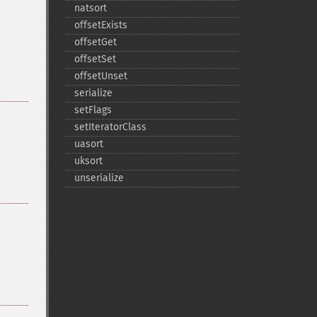
natsort
offsetExists
offsetGet
offsetSet
offsetUnset
serialize
setFlags
setIteratorClass
uasort
uksort
unserialize