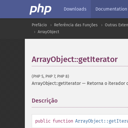
Downloads
Documentation
Prefácio
Referência das Funções
Outras Exte
ArrayObject
ArrayObject::getIterator
(PHP 5, PHP 7, PHP 8)
ArrayObject::getIterator
—
Retorna o iterador 
Descrição
¶
public
function
ArrayObject::getIter