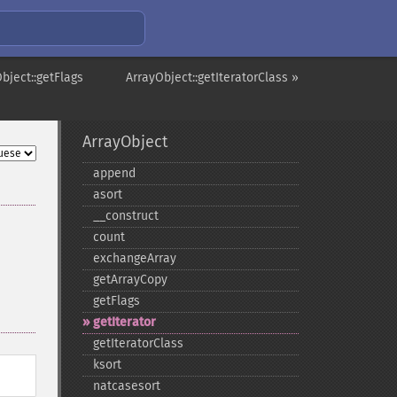
bject::getFlags
ArrayObject::getIteratorClass »
ArrayObject
append
asort
_​_​construct
count
exchangeArray
getArrayCopy
getFlags
getIterator
getIteratorClass
ksort
natcasesort