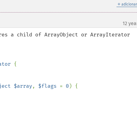
＋
adicionar
12 yea
res a child of ArrayObject or ArrayIterator

ator 
{

ject $array
, 
$flags 
= 
0
) {
