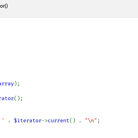
or()
array
);

rator
();

 ' 
. 
$iterator
->
current
() . 
"\n"
;
