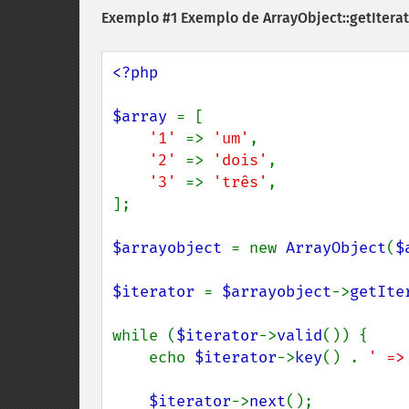
Exemplo #1 Exemplo de
ArrayObject::getIterat
<?php

$array 
= [

'1' 
=> 
'um'
,

'2' 
=> 
'dois'
,

'3' 
=> 
'três'
,

];

$arrayobject 
= new 
ArrayObject
(
$
$iterator 
= 
$arrayobject
->
getIte
while (
$iterator
->
valid
()) {

    echo 
$iterator
->
key
() . 
' =>
$iterator
->
next
();
