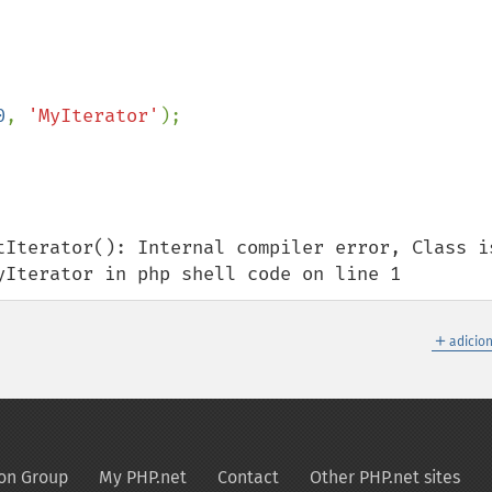
0
, 
'MyIterator'
tIterator(): Internal compiler error, Class is
yIterator in php shell code on line 1
＋
adicio
on Group
My PHP.net
Contact
Other PHP.net sites