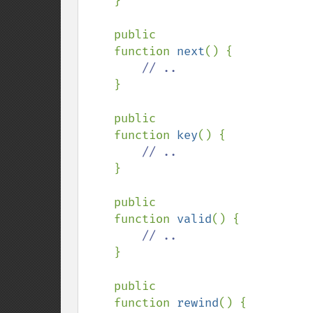
}

    public 

    function 
next
() {

// ..

}

    public 

    function 
key
() {

// ..

}

    public 

    function 
valid
() {

// ..

}

    public 

    function 
rewind
() {
