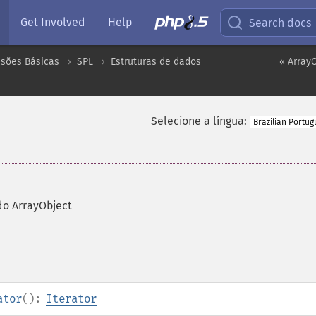
Get Involved
Help
Search docs
nsões Básicas
SPL
Estruturas de dados
« ArrayO
Selecione a língua:
do ArrayObject
ator
():
Iterator