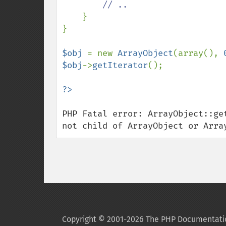
// ..

}    

}

$obj 
= new 
ArrayObject
(array(), 
$obj
->
getIterator
();

PHP Fatal error: ArrayObject::ge
not child of ArrayObject or Arra
Copyright © 2001-2026 The PHP Documentati