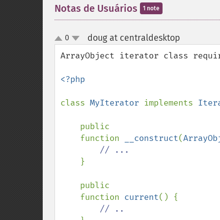
Notas de Usuários
1 note
doug at centraldesktop
0
¶
up
down
ArrayObject iterator class requi
<?php

class 
MyIterator 
implements 
Iter
    public

    function 
__construct
(
ArrayOb
// ...

}

    public 

    function 
current
() {

// ..
