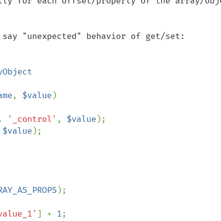
lly for each offset/property of the array/obje
 say "unexpected" behavior of get/set:

ame
, 
$value
)

. 
'_control'
, 
$value
);

 
$value
);

RAY_AS_PROPS
value_1'
] + 
1