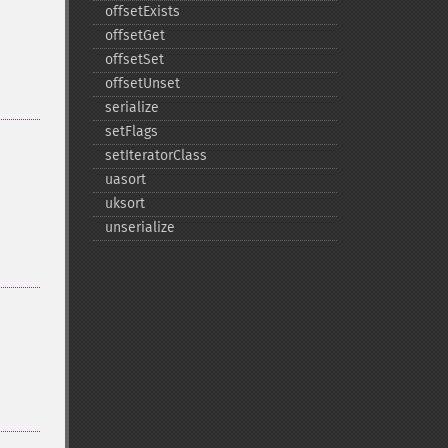
offsetExists
offsetGet
offsetSet
offsetUnset
serialize
setFlags
setIteratorClass
uasort
uksort
unserialize