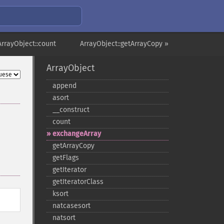
ArrayObject::count
ArrayObject::getArrayCopy »
ArrayObject
append
asort
_​_​construct
count
exchangeArray
getArrayCopy
getFlags
getIterator
getIteratorClass
ksort
natcasesort
natsort