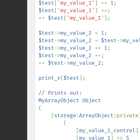
$test
[
'my_value_1'
] += 
1
$test
[
'my_value_1'
] ++;

++ 
$test
[
'my_value_1'
];

$test
->
my_value_2 
= 
1
$test
->
my_value_2 
= 
$test
->
my_va
$test
->
my_value_2 
+= 
1
$test
->
my_value_2 
++;

++ 
$test
->
my_value_2
;

print_r
(
$test
);

(

    [
storage
:
ArrayObject
:private
        (

            [
my_value_1_control
]
[
my_value_1
] => 
5
