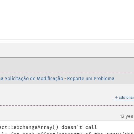
a Solicitação de Modificação
•
Reporte um Problema
＋
adicionar
12 yea
ct::exchangeArray() doesn't call 