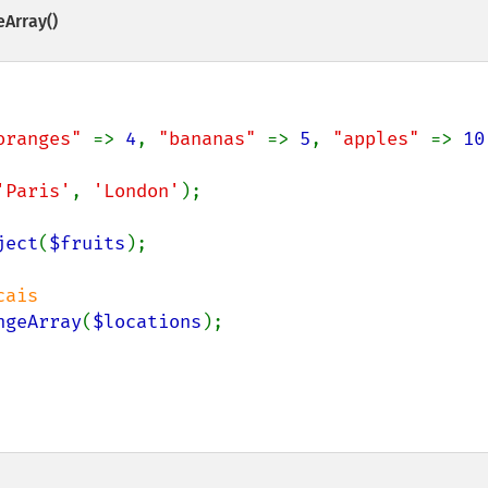
Array()
oranges" 
=> 
4
, 
"bananas" 
=> 
5
, 
"apples" 
=> 
10
'Paris'
, 
'London'
);

ject
(
$fruits
);

ngeArray
(
$locations