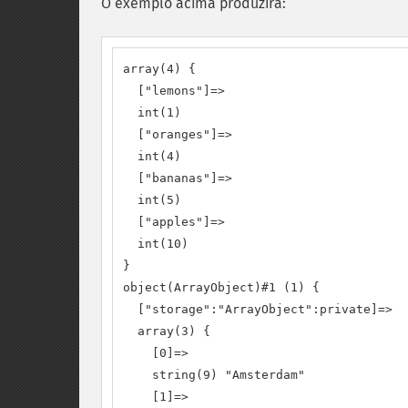
O exemplo acima produzirá:
array(4) {

  ["lemons"]=>

  int(1)

  ["oranges"]=>

  int(4)

  ["bananas"]=>

  int(5)

  ["apples"]=>

  int(10)

}

object(ArrayObject)#1 (1) {

  ["storage":"ArrayObject":private]=>

  array(3) {

    [0]=>

    string(9) "Amsterdam"

    [1]=>
