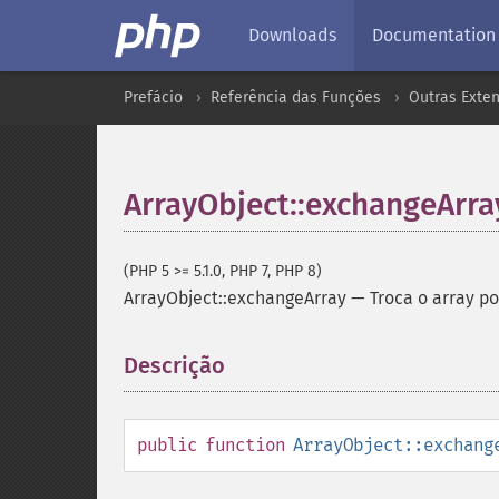
Downloads
Documentation
Prefácio
Referência das Funções
Outras Exte
ArrayObject::exchangeArra
(PHP 5 >= 5.1.0, PHP 7, PHP 8)
ArrayObject::exchangeArray
—
Troca o array po
Descrição
¶
public
function
ArrayObject::exchang