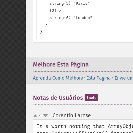
    string(5) "Paris"

    [2]=>

    string(6) "London"

  }

}
Melhore Esta Página
Aprenda Como Melhorar Esta Página
•
Envie um
Notas de Usuários
1 note
Corentin Larose
4
¶
up
down
It's worth notting that ArrayObje