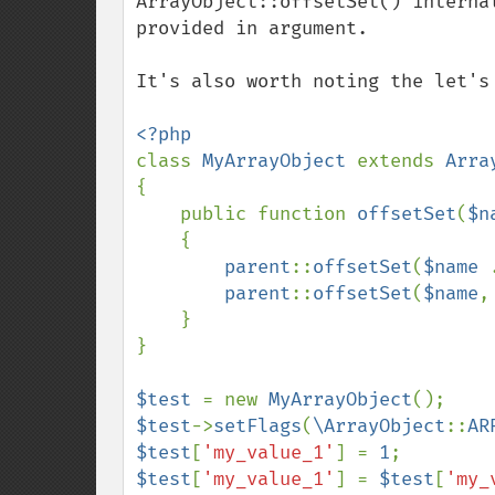
ArrayObject::offsetSet() interna
provided in argument.

It's also worth noting the let's
class 
MyArrayObject 
extends 
{

    public function 
offsetSet
(
$n
    {

parent
::
offsetSet
(
$name 
parent
::
offsetSet
(
$name
,
    }

}

$test 
= new 
MyArrayObject
$test
->
setFlags
(
\ArrayObject
::
AR
$test
[
'my_value_1'
] = 
1
$test
[
'my_value_1'
] = 
$test
[
'my_