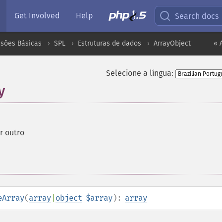
Get Involved
Help
Search docs
nsões Básicas
SPL
Estruturas de dados
ArrayObject
« 
Selecione a língua:
y
r outro
eArray
(
array
|
object
$array
):
array