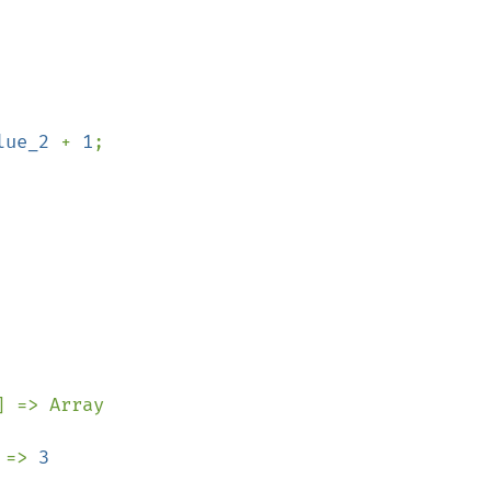
lue_2 
+ 
1
] => Array

 => 
3
