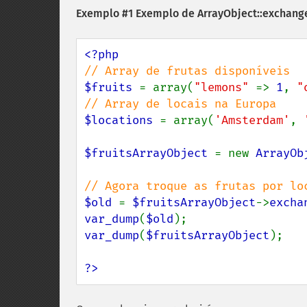
Exemplo #1 Exemplo de
ArrayObject::exchange
$fruits 
= array(
"lemons" 
=> 
1
, 
"
$locations 
= array(
'Amsterdam'
, 
$fruitsArrayObject 
= new 
ArrayOb
$old 
= 
$fruitsArrayObject
->
excha
var_dump
(
$old
var_dump
(
$fruitsArrayObject
);

?>