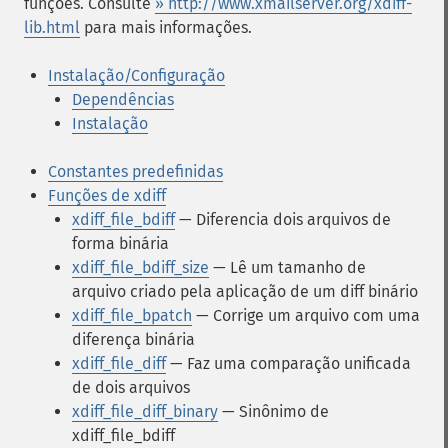
funções. Consulte
» http://www.xmailserver.org/xdiff-
lib.html
para mais informações.
Instalação/Configuração
Dependências
Instalação
Constantes predefinidas
Funções de xdiff
xdiff_file_bdiff
— Diferencia dois arquivos de
forma binária
xdiff_file_bdiff_size
— Lê um tamanho de
arquivo criado pela aplicação de um diff binário
xdiff_file_bpatch
— Corrige um arquivo com uma
diferença binária
xdiff_file_diff
— Faz uma comparação unificada
de dois arquivos
xdiff_file_diff_binary
— Sinônimo de
xdiff_file_bdiff