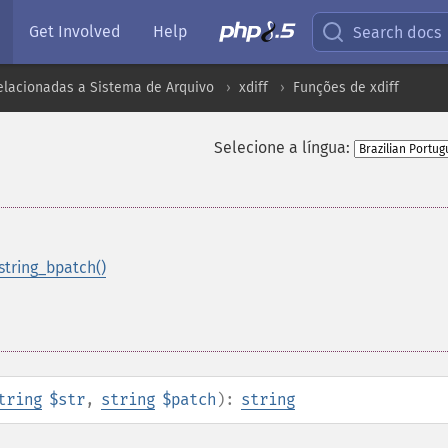
Get Involved
Help
Search docs
elacionadas a Sistema de Arquivo
xdiff
Funções de xdiff
Selecione a língua:
_string_bpatch()
tring
$str
,
string
$patch
):
string