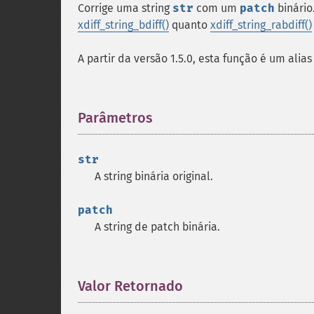
Corrige uma string
str
com um
patch
binário
xdiff_string_bdiff()
quanto
xdiff_string_rabdiff()
A partir da versão 1.5.0, esta função é um alia
Parâmetros
¶
str
A string binária original.
patch
A string de patch binária.
Valor Retornado
¶