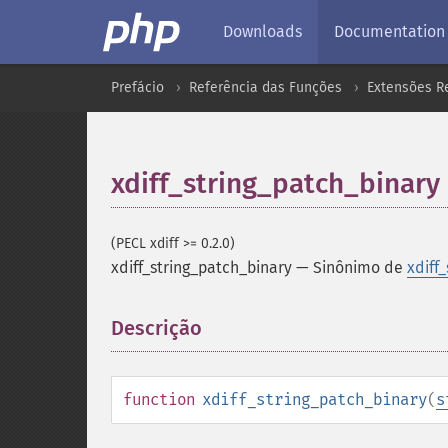
Downloads
Documentation
Prefácio
Referência das Funções
Extensões R
xdiff_string_patch_binary
(PECL xdiff >= 0.2.0)
xdiff_string_patch_binary
—
Sinônimo de
xdiff
Descrição
¶
function
xdiff_string_patch_binary
(
s