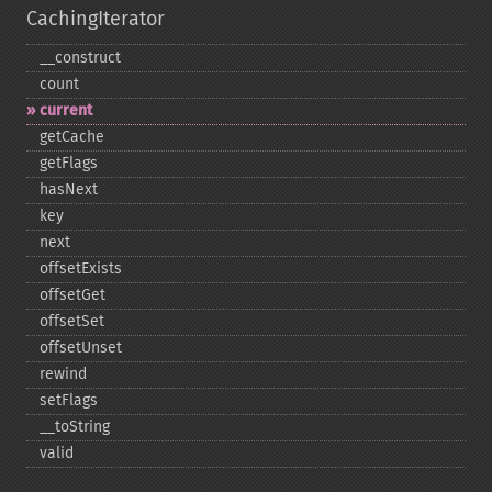
CachingIterator
_​_​construct
count
current
getCache
getFlags
hasNext
key
next
offsetExists
offsetGet
offsetSet
offsetUnset
rewind
setFlags
_​_​toString
valid