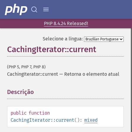
PHP 8.4.24 Released!
Selecione a língua:
CachingIterator::current
(PHP 5, PHP 7, PHP 8)
CachingIterator::current
—
Retorna o elemento atual
Descrição
¶
public
function
CachingIterator::current
():
mixed