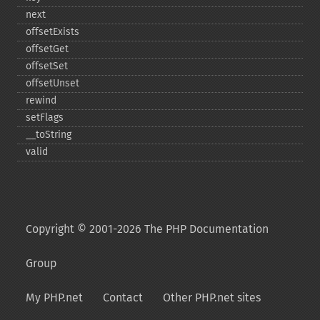
next
offsetExists
offsetGet
offsetSet
offsetUnset
rewind
setFlags
_​_​toString
valid
Copyright © 2001-2026 The PHP Documentation
Group
My PHP.net
Contact
Other PHP.net sites