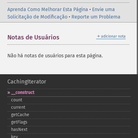
Aprenda Como Melhorar Esta Página
•
Envie uma
Solicitação de Modificação
•
Reporte um Problema
＋
Notas de Usuários
adicionar nota
Não há notas de usuários para esta página.
CachingIterator
_​_​construct
count
current
getCache
getFlags
hasNext
key