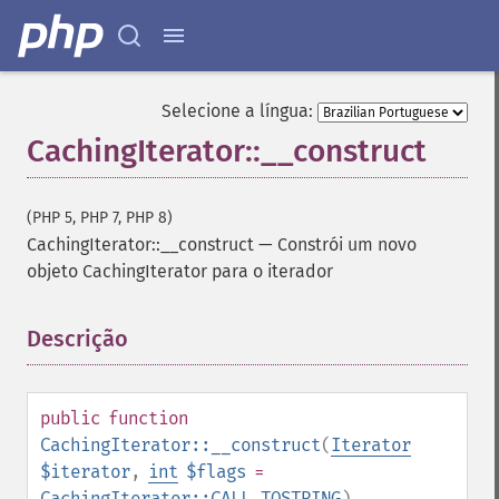
Selecione a língua:
CachingIterator::__construct
(PHP 5, PHP 7, PHP 8)
CachingIterator::__construct
—
Constrói um novo
objeto CachingIterator para o iterador
Descrição
¶
public
function
CachingIterator::__construct
(
Iterator
$iterator
,
int
$flags
=
CachingIterator::CALL_TOSTRING
)