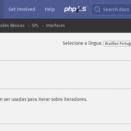
Get Involved
Help
Search docs
nsões Básicas
SPL
Interfaces
Selecione a língua:
¶
ser usadas para iterar sobre iteradores.