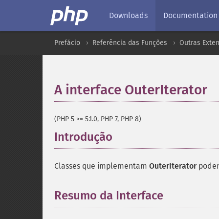
Downloads
Documentation
Prefácio
Referência das Funções
Outras Exte
A interface OuterIterator
(PHP 5 >= 5.1.0, PHP 7, PHP 8)
Introdução
¶
Classes que implementam
OuterIterator
podem 
Resumo da Interface
¶