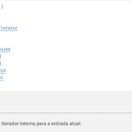
{
Iterator
mixed
d
d
oid
ol
iterador interno para a entrada atual