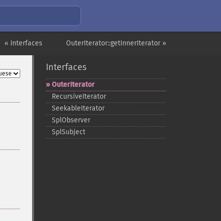
« Interfaces
OuterIterator::getInnerIterator »
Interfaces
OuterIterator
RecursiveIterator
SeekableIterator
SplObserver
SplSubject