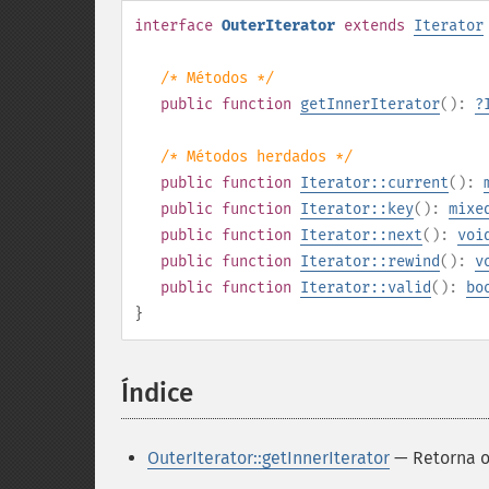
interface
OuterIterator
extends
Iterator
/* Métodos */
public
function
getInnerIterator
():
?
/* Métodos herdados */
public
function
Iterator::current
():
public
function
Iterator::key
():
mixe
public
function
Iterator::next
():
voi
public
function
Iterator::rewind
():
v
public
function
Iterator::valid
():
bo
}
Índice
¶
OuterIterator::getInnerIterator
— Retorna o 