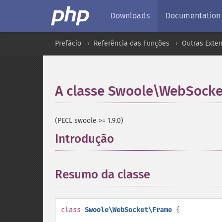
Downloads
Documentation
Prefácio
Referência das Funções
Outras Exte
A classe Swoole\WebSock
(PECL swoole >= 1.9.0)
Introdução
¶
Resumo da classe
¶
class
Swoole\WebSocket\Frame
{