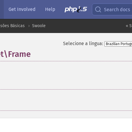
Get Involved
Help
Search docs
nsões Básicas
Swoole
« S
Selecione a língua:
et\Frame
¶