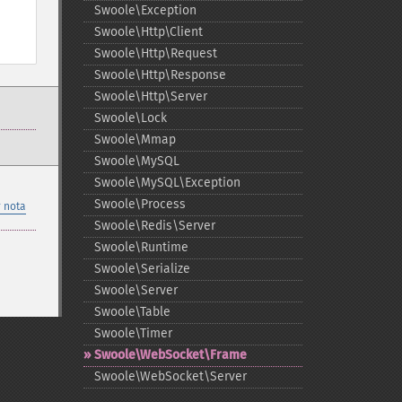
Swoole\Exception
Swoole\Http\Client
Swoole\Http\Request
Swoole\Http\Response
Swoole\Http\Server
Swoole\Lock
Swoole\Mmap
Swoole\MySQL
Swoole\MySQL\Exception
Swoole\Process
 nota
Swoole\Redis\Server
Swoole\Runtime
Swoole\Serialize
Swoole\Server
Swoole\Table
Swoole\Timer
Swoole\WebSocket\Frame
Swoole\WebSocket\Server