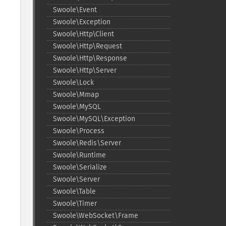
Swoole\Event
Swoole\Exception
Swoole\Http\Client
Swoole\Http\Request
Swoole\Http\Response
Swoole\Http\Server
Swoole\Lock
Swoole\Mmap
Swoole\MySQL
Swoole\MySQL\Exception
Swoole\Process
Swoole\Redis\Server
Swoole\Runtime
Swoole\Serialize
Swoole\Server
Swoole\Table
Swoole\Timer
Swoole\WebSocket\Frame