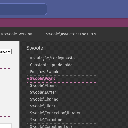
« swoole_version
Swoole\Async::dnsLookup »
Swoole
Instalação/Configuração
Constantes predefinidas
Funções Swoole
Swoole\Async
Swoole\Atomic
Swoole\Buffer
Swoole\Channel
Swoole\Client
Swoole\Connection\Iterator
Swoole\Coroutine
Swoole\Coroutine\Lock