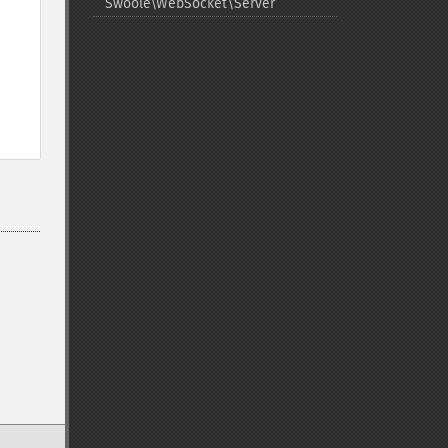
Swoole\WebSocket\Server