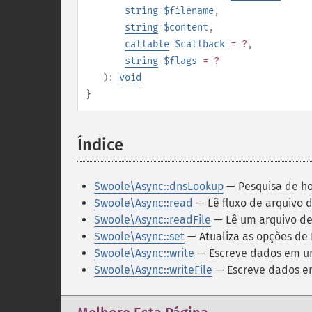
string
$filename
,
string
$content
,
callable
$callback
= ?
,
string
$flags
= ?
):
void
}
Índice
¶
Swoole\Async::dnsLookup
— Pesquisa de ho
Swoole\Async::read
— Lê fluxo de arquivo 
Swoole\Async::readFile
— Lê um arquivo de
Swoole\Async::set
— Atualiza as opções de 
Swoole\Async::write
— Escreve dados em um
Swoole\Async::writeFile
— Escreve dados em