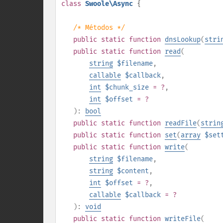
class
Swoole\Async
{
/* Métodos */
public
static
function
dnsLookup
(
stri
public
static
function
read
(
string
$filename
,
callable
$callback
,
int
$chunk_size
= ?
,
int
$offset
= ?
):
bool
public
static
function
readFile
(
strin
public
static
function
set
(
array
$set
public
static
function
write
(
string
$filename
,
string
$content
,
int
$offset
= ?
,
callable
$callback
= ?
):
void
public
static
function
writeFile
(