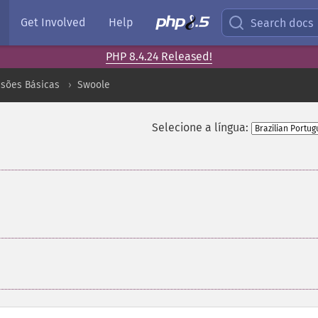
Get Involved
Help
Search docs
PHP 8.4.24 Released!
nsões Básicas
Swoole
Selecione a língua: