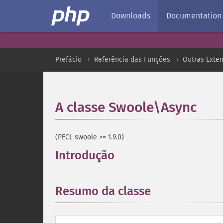
Downloads
Documentation
Prefácio
Referência das Funções
Outras Exte
A classe Swoole\Async
¶
(PECL swoole >= 1.9.0)
Introdução
¶
Resumo da classe
¶