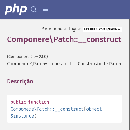
Selecione a língua:
Componere\Patch::__construct
(Componere 2 >= 2.1.0)
Componere\Patch::__construct
—
Construção de Patch
Descrição
¶
public
function
Componere\Patch::__construct
(
object
$instance
)