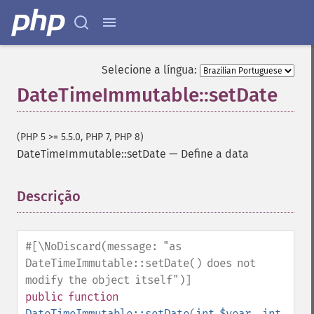
Selecione a língua:
DateTimeImmutable::setDate
(PHP 5 >= 5.5.0, PHP 7, PHP 8)
DateTimeImmutable::setDate
—
Define a data
Descrição
¶
#[\NoDiscard(message: "as
DateTimeImmutable::setDate() does not
modify the object itself")]
public
function
DateTimeImmutable::setDate
(
int
$year
,
int