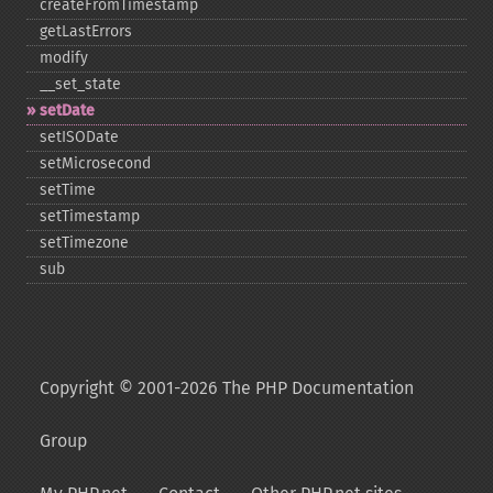
createFromTimestamp
getLastErrors
modify
_​_​set_​state
setDate
setISODate
setMicrosecond
setTime
setTimestamp
setTimezone
sub
Copyright © 2001-2026 The PHP Documentation
Group