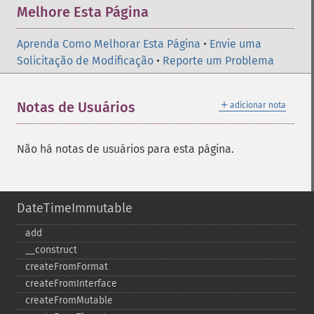
Melhore Esta Página
Aprenda Como Melhorar Esta Página
•
Envie uma
Solicitação de Modificação
•
Reporte um Problema
＋
Notas de Usuários
adicionar nota
Não há notas de usuários para esta página.
DateTimeImmutable
add
_​_​construct
createFromFormat
createFromInterface
createFromMutable