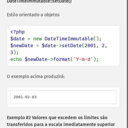
DateTimeImmutable::setDate()
Estilo orientado a objetos
<?php

$date 
= new 
DateTimeImmutable
$newDate 
= 
$date
->
setDate
(
2001
, 
2
, 
3
);

echo 
$newDate
->
format
(
'Y-m-d'
);
O exemplo acima produzirá:
2001-02-03
Exemplo #2 Valores que excedem os limites são
transferidos para a escala imediatamente superior