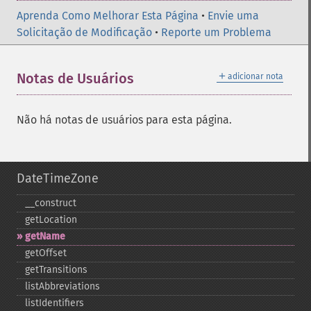
Aprenda Como Melhorar Esta Página
•
Envie uma
Solicitação de Modificação
•
Reporte um Problema
＋
Notas de Usuários
adicionar nota
Não há notas de usuários para esta página.
DateTimeZone
_​_​construct
getLocation
getName
getOffset
getTransitions
listAbbreviations
listIdentifiers