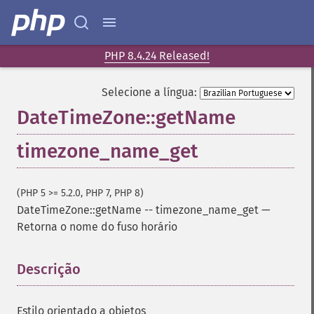
PHP 8.4.24 Released!
Selecione a língua:
DateTimeZone::getName
timezone_name_get
(PHP 5 >= 5.2.0, PHP 7, PHP 8)
DateTimeZone::getName
--
timezone_name_get
—
Retorna o nome do fuso horário
Descrição
¶
Estilo orientado a objetos