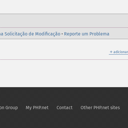
a Solicitação de Modificação
•
Reporte um Problema
＋
adicionar
on Group
My PHP.net
Contact
Other PHP.net sites