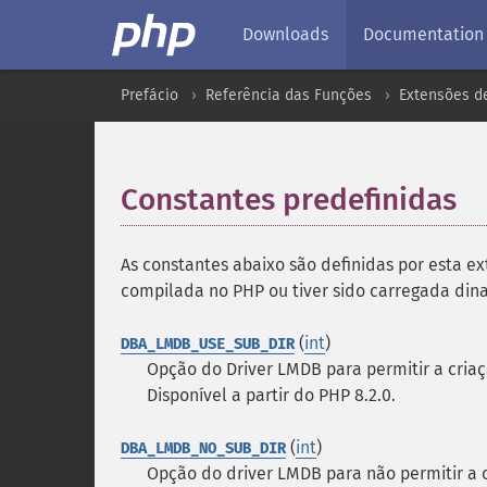
Downloads
Documentation
Prefácio
Referência das Funções
Extensões d
Constantes predefinidas
¶
As constantes abaixo são definidas por esta ex
compilada no PHP ou tiver sido carregada d
(
int
)
DBA_LMDB_USE_SUB_DIR
Opção do Driver LMDB para permitir a cria
Disponível a partir do PHP 8.2.0.
(
int
)
DBA_LMDB_NO_SUB_DIR
Opção do driver LMDB para não permitir a 