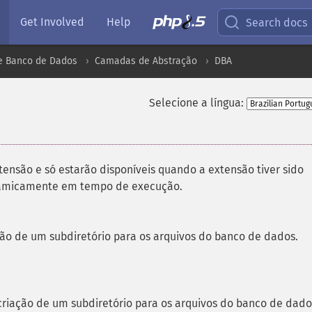
Get Involved
Help
Search docs
e Banco de Dados
Camadas de Abstração
DBA
Selecione a língua:
tensão e só estarão disponíveis quando a extensão tiver sido
inamicamente em tempo de execução.
ção de um subdiretório para os arquivos do banco de dados.
criação de um subdiretório para os arquivos do banco de dado