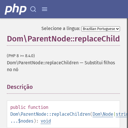
Selecione a língua:
Dom\ParentNode::replaceChildre
(PHP 8 >= 8.4.0)
Dom\ParentNode::replaceChildren
—
Substitui filhos
no nó
Descrição
¶
public
function
Dom\ParentNode::replaceChildren
(
Dom\Node
|
stri
...$nodes
):
void