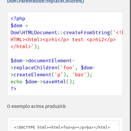
Dom\ParentNode::replaceChildren()
<?php

$dom 
= 
Dom\HTMLDocument
::
createFromString
(
'<!DOC
HTML><html><p>hi</p> test <p>hi2</p>
</html>'
);

$dom
->
documentElement
-
>
replaceChildren
(
'foo'
, 
$dom
-
>
createElement
(
'p'
), 
'bar'
);

echo 
$dom
->
saveHtml
?>
O exemplo acima produzirá:
<!DOCTYPE html><html>foo<p></p>bar</html>