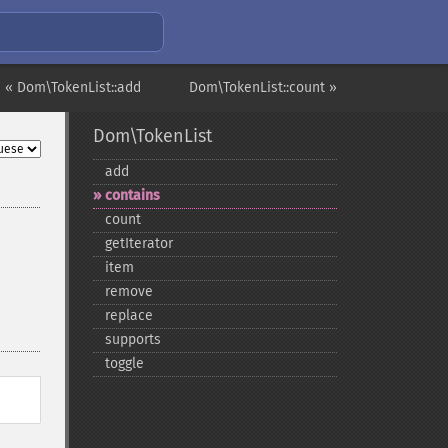
« Dom\TokenList::add
Dom\TokenList::count »
Dom\TokenList
add
contains
count
getIterator
item
remove
replace
supports
toggle