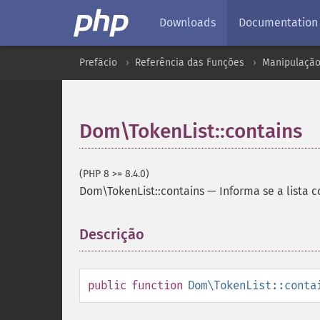
Downloads
Documentation
Prefácio
Referência das Funções
Manipulação
Dom\TokenList::contains
(PHP 8 >= 8.4.0)
Dom\TokenList::contains
—
Informa se a lista 
Descrição
¶
public
function
Dom\TokenList::conta