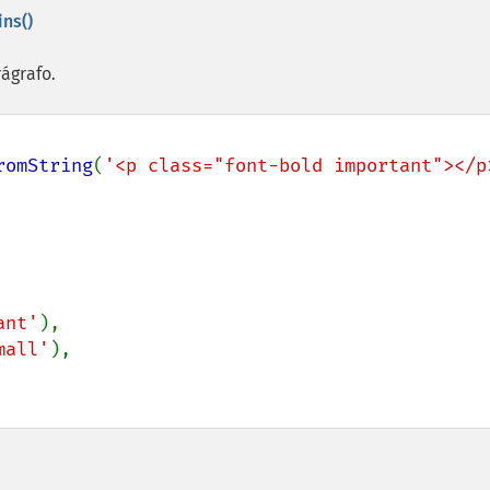
ns()
rágrafo.
romString
(
'<p class="font-bold important"></p
ant'
),

mall'
),
