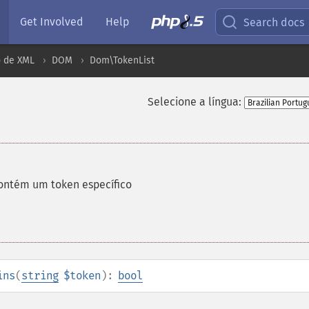
Get Involved
Help
Search docs
 de XML
DOM
Dom\TokenList
Selecione a língua:
contém um token específico
ins
(
string
$token
):
bool