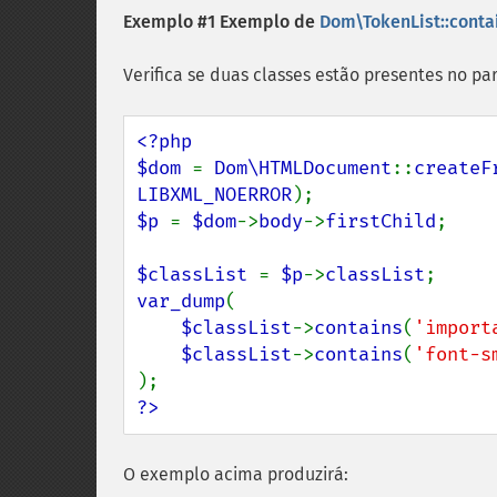
Exemplo #1 Exemplo de
Dom\TokenList::contai
Verifica se duas classes estão presentes no pa
<?php

$dom 
= 
Dom\HTMLDocument
::
createF
LIBXML_NOERROR
$p 
= 
$dom
->
body
->
firstChild
;

$classList 
= 
$p
->
classList
var_dump
(

$classList
->
contains
(
'import
$classList
->
contains
(
'font-s
?>
O exemplo acima produzirá: