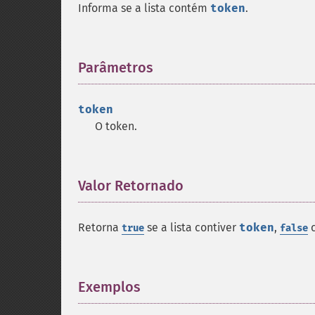
Informa se a lista contém
token
.
Parâmetros
¶
token
O token.
Valor Retornado
¶
Retorna
se a lista contiver
token
,
c
true
false
Exemplos
¶