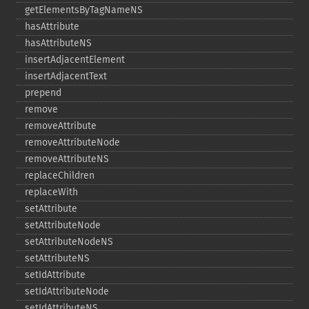
getElementsByTagNameNS
hasAttribute
hasAttributeNS
insertAdjacentElement
insertAdjacentText
prepend
remove
removeAttribute
removeAttributeNode
removeAttributeNS
replaceChildren
replaceWith
setAttribute
setAttributeNode
setAttributeNodeNS
setAttributeNS
setIdAttribute
setIdAttributeNode
setIdAttributeNS