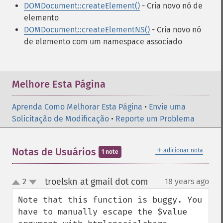
DOMDocument::createElement()
- Cria novo nó de
elemento
DOMDocument::createElementNS()
- Cria novo nó
de elemento com um namespace associado
Melhore Esta Página
Aprenda Como Melhorar Esta Página
•
Envie uma
Solicitação de Modificação
•
Reporte um Problema
＋
Notas de Usuários
adicionar nota
1 note
troelskn at gmail dot com
2
18 years ago
¶
up
down
Note that this function is buggy. You 
have to manually escape the $value 