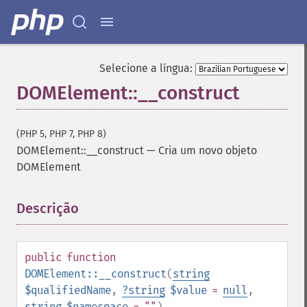
Selecione a língua:
DOMElement::__construct
(PHP 5, PHP 7, PHP 8)
DOMElement::__construct
—
Cria um novo objeto
DOMElement
Descrição
¶
public
function
DOMElement::__construct
(
string
$qualifiedName
,
?
string
$value
=
null
,
string
$namespace
= ""
)