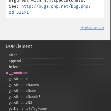
argument with htmlspecialchars.

See: 
http://bugs.php.net/bug.php?
id=31191
＋
adicionar nota
DOMElement
after
append
before
_​_​construct
getAttribute
getAttributeNames
getAttributeNode
getAttributeNodeNS
getAttributeNS
getElementsByTagName