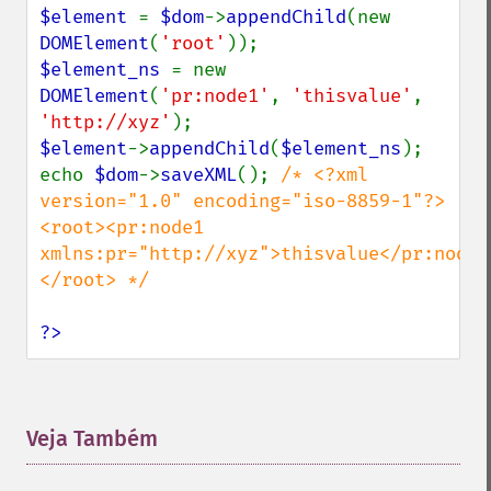
$element 
= 
$dom
->
appendChild
(new 
DOMElement
(
'root'
$element_ns 
= new 
DOMElement
(
'pr:node1'
, 
'thisvalue'
, 
'http://xyz'
$element
->
appendChild
(
$element_ns
);

echo 
$dom
->
saveXML
(); 
/* <?xml 
version="1.0" encoding="iso-8859-1"?>

<root><pr:node1 
xmlns:pr="http://xyz">thisvalue</pr:node1
</root> */

?>
Veja Também
¶