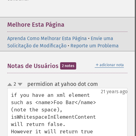
Melhore Esta Página
Aprenda Como Melhorar Esta Página
•
Envie uma
Solicitação de Modificação
•
Reporte um Problema
＋
Notas de Usuários
adicionar nota
2 notes
permidion at yahoo dot com
2
¶
up
down
21 years ago
if you have an xml element 
such as <name>Foo Bar</name> 
(note the space), 
isWhitespaceInElementContent 
will return false.

However it will return true 