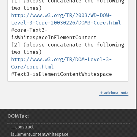
[1] (please concatenate the following 
http://www.w3.org/TR/2003/WD-DOM-
Level-3-Core-20030226/DOM3-Core.html
#core-Text3-
isWhitespaceInElementContent

[2] (please concatenate the following 
http://www.w3.org/TR/DOM-Level-3-
Core/core.html
#Text3-isElementContentWhitespace
＋
adicionar nota
DOMText
_​_​construct
isElementContentWhitespace