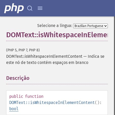
Selecione a língua:
DOMText::isWhitespaceInElement
(PHP 5, PHP 7, PHP 8)
DOMText::isWhitespaceInElementContent
—
Indica se
este nó de texto contém espaços em branco
Descrição
¶
public
function
DOMText::isWhitespaceInElementContent
():
bool