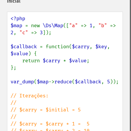
inicial
<?php

$map 
= new 
\Ds\Map
([
"a" 
=> 
1
, 
"b" 
=> 
2
, 
"c" 
=> 
3
]);

$callback 
= function(
$carry
, 
$key
, 
$value
) {

    return 
$carry 
* 
$value
;

};

var_dump
(
$map
->
reduce
(
$callback
, 
5
));

// Iterações:

//

// $carry = $initial = 5

//

// $carry = $carry * 1 =  5

// $carry = $carry * 2 = 10
