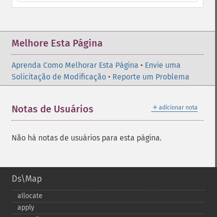
Melhore Esta Página
Aprenda Como Melhorar Esta Página
•
Envie uma
Solicitação de Modificação
•
Reporte um Problema
＋
Notas de Usuários
adicionar nota
Não há notas de usuários para esta página.
Ds\Map
allocate
apply