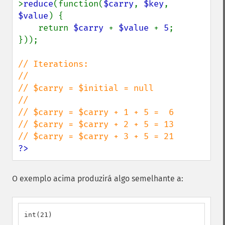
>
reduce
(function(
$carry
, 
$key
, 
$value
) {

    return 
$carry 
+ 
$value 
+ 
5
;

}));

// Iterations:

//

// $carry = $initial = null

//

// $carry = $carry + 1 + 5 =  6

// $carry = $carry + 2 + 5 = 13

?>
O exemplo acima produzirá algo semelhante a:
int(21)