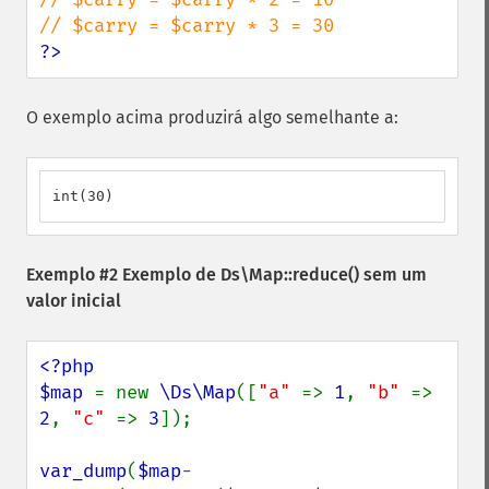
?>
O exemplo acima produzirá algo semelhante a:
int(30)
Exemplo #2 Exemplo de
Ds\Map::reduce()
sem um
valor inicial
<?php

$map 
= new 
\Ds\Map
([
"a" 
=> 
1
, 
"b" 
=> 
2
, 
"c" 
=> 
3
]);

var_dump
(
$map
-