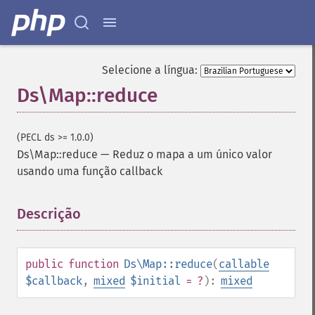
Selecione a língua:
Ds\Map::reduce
(PECL ds >= 1.0.0)
Ds\Map::reduce
—
Reduz o mapa a um único valor
usando uma função callback
Descrição
¶
public
function
Ds\Map::reduce
(
callable
$callback
,
mixed
$initial
= ?
):
mixed