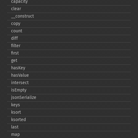
capacity
clear
_​_​construct
copy
count
diff
filter
first
get
hasKey
hasValue
intersect
isEmpty
jsonSerialize
keys
ksort
ksorted
last
map