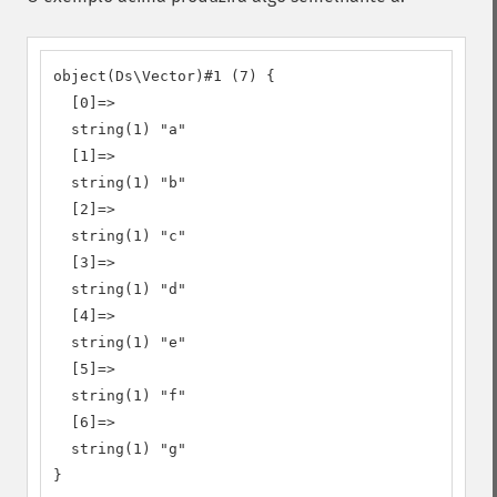
object(Ds\Vector)#1 (7) {

  [0]=>

  string(1) "a"

  [1]=>

  string(1) "b"

  [2]=>

  string(1) "c"

  [3]=>

  string(1) "d"

  [4]=>

  string(1) "e"

  [5]=>

  string(1) "f"

  [6]=>

  string(1) "g"

}