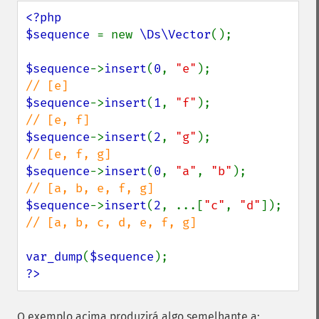
<?php

$sequence 
= new 
\Ds\Vector
();

$sequence
->
insert
(
0
, 
"e"
);             
$sequence
->
insert
(
1
, 
"f"
);             
$sequence
->
insert
(
2
, 
"g"
);             
$sequence
->
insert
(
0
, 
"a"
, 
"b"
);        
$sequence
->
insert
(
2
, ...[
"c"
, 
"d"
]);   
// [a, b, c, d, e, f, g]

var_dump
(
$sequence
?>
O exemplo acima produzirá algo semelhante a: