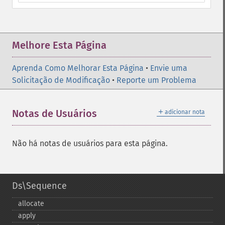
Melhore Esta Página
Aprenda Como Melhorar Esta Página
•
Envie uma
Solicitação de Modificação
•
Reporte um Problema
＋
Notas de Usuários
adicionar nota
Não há notas de usuários para esta página.
Ds\Sequence
allocate
apply