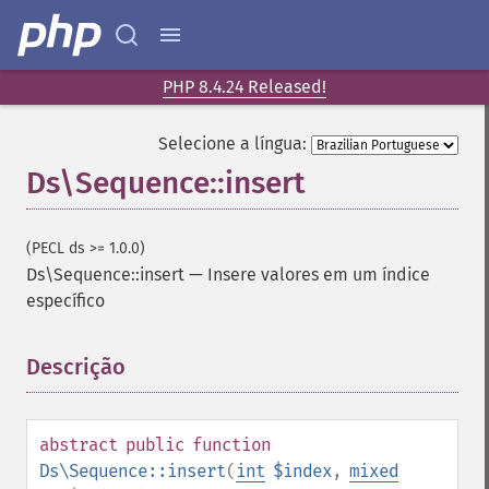
PHP 8.4.24 Released!
Selecione a língua:
Ds\Sequence::insert
(PECL ds >= 1.0.0)
Ds\Sequence::insert
—
Insere valores em um índice
específico
Descrição
¶
abstract
public
function
Ds\Sequence::insert
(
int
$index
,
mixed