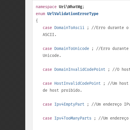
namespace
Uri\WhatWg
;
enum
UrlValidationErrorType
{
case
DomainToAscii
; //Erro durante o 
ASCII.
case
DomainToUnicode
; //Erro durante 
Unicode.
case
DomainInvalidCodePoint
; //O host
case
HostInvalidCodePoint
; //Um host 
de host proibido.
case
Ipv4EmptyPart
; //Um endereço IP
case
Ipv4TooManyParts
; //Um endereço 