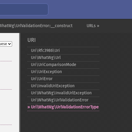
WhatWg\UrlValidationError::__construct
URLs »
URI
Uri\Rfc3986\Uri
Uri\WhatWg\Url
Uri\UriComparisonMode
Uri\UriException
Uri\UriError
Uri\InvalidUriException
Uri\WhatWg\InvalidUrlException
Uri\WhatWg\UrlValidationError
Uri\WhatWg\UrlValidationErrorType