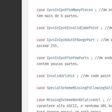
case
Ipv4InIpv6TooManyPieces
; //Um en
tem mais de 6 partes.
case
Ipv4InIpv6InvalidCodePoint
; //Um
case
Ipv4InIpv6OutOfRangePart
; //Um e
excede
255
.
case
Ipv4InIpv6TooFewParts
; //Um ende
contém poucas partes.
case
InvalidUrlUnit
; //Um code point 
case
SpecialSchemeMissingFollowingSol
case
MissingSchemeNonRelativeUrl
; // 
caractere alfa ASCII, e nenhuma URL b
base porque possui um path opaco.