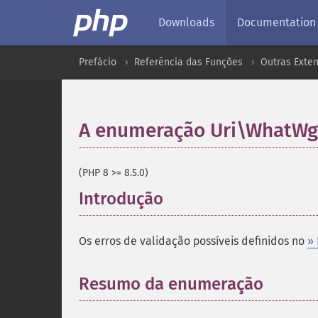
Downloads
Documentation
Prefácio
Referência das Funções
Outras Exte
A enumeração Uri\WhatWg\
(PHP 8 >= 8.5.0)
Introdução
¶
Os erros de validação possíveis definidos no
»
Resumo da enumeração
¶