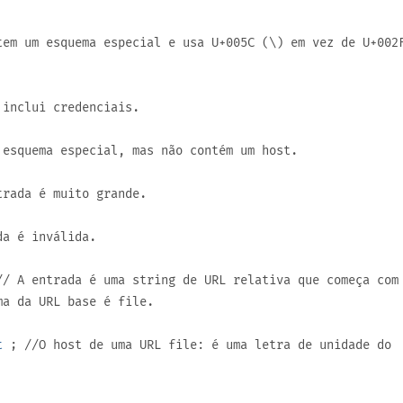
em um esquema especial e usa
U+005C
(
\
) em vez de
U+002
inclui credenciais.
esquema especial, mas não contém um host.
rada é muito grande.
a é inválida.
/ A entrada é uma string de URL relativa que começa com
ema da URL base é
file
.
t
; //O host de uma URL
file:
é uma letra de unidade do