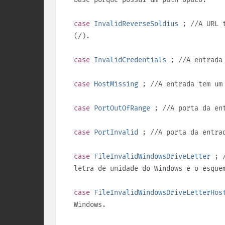
case
InvalidReverseSoldius
; //A URL t
(
/
).
case
InvalidCredentials
; //A entrada 
case
HostMissing
; //A entrada tem um 
case
PortOutOfRange
; //A porta da ent
case
PortInvalid
; //A porta da entrad
case
FileInvalidWindowsDriveLetter
; /
letra de unidade do Windows e o esqu
case
FileInvalidWindowsDriveLetterHos
Windows.