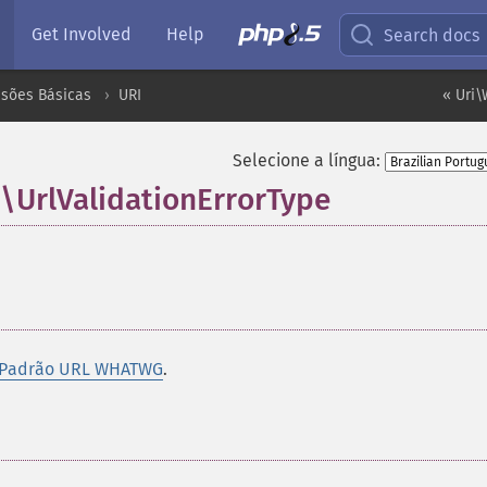
Get Involved
Help
Search docs
nsões Básicas
URI
« Uri\
Selecione a língua:
UrlValidationErrorType
¶
 Padrão URL WHATWG
.