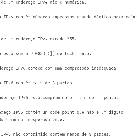
de um endereço IPv4 não é numérica.
 IPv4 contém números expressos usando dígitos hexadecim
 de um endereço IPv4 excede
255
.
6 está sem o
U+005D
(
]
) de fechamento.
ereço IPv6 começa com uma compressão inadequada.
 IPv6 contém mais de 8 partes.
dereço IPv6 está comprimido em mais de um ponto.
reço IPv6 contém um code point que não é um dígito
Ou termina inesperadamente.
IPv6 não comprimido contém menos de 8 partes.