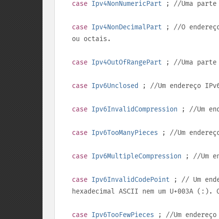
case
Ipv4NonNumericPart
; //Uma parte 
case
Ipv4NonDecimalPart
; //O endereço
ou octais.
case
Ipv4OutOfRangePart
; //Uma parte
case
Ipv6Unclosed
; //Um endereço IPv
case
Ipv6InvalidCompression
; //Um end
case
Ipv6TooManyPieces
; //Um endereço
case
Ipv6MultipleCompression
; //Um en
case
Ipv6InvalidCodePoint
; // Um ende
hexadecimal ASCII nem um
U+003A
(
:
). 
case
Ipv6TooFewPieces
; //Um endereço 