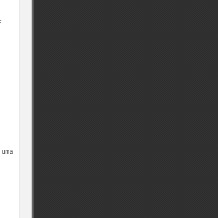
F
 uma