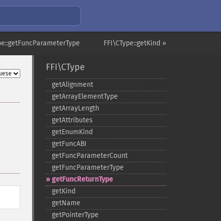
pe::getFuncParameterType
FFI\CType::getKind »
FFI\CType
getAlignment
getArrayElementType
getArrayLength
getAttributes
getEnumKind
getFuncABI
getFuncParameterCount
getFuncParameterType
getFuncReturnType
getKind
getName
getPointerType