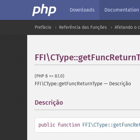
Downloads
Documentation
Prefácio
Referência das Funções
Afetando o 
FFI\CType::getFuncReturn
(PHP 8 >= 8.1.0)
FFI\CType::getFuncReturnType
—
Descrição
Descrição
¶
public
function
FFI\CType::getFuncRe