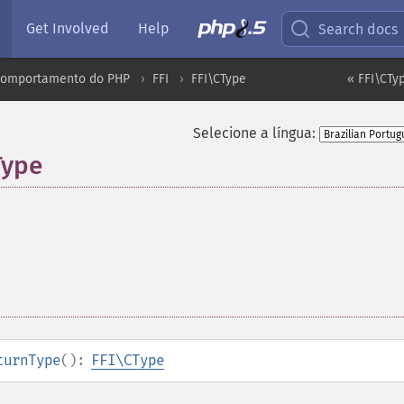
Get Involved
Help
Search docs
comportamento do PHP
FFI
FFI\CType
« FFI\CTy
Selecione a língua:
Type
turnType
():
FFI\CType