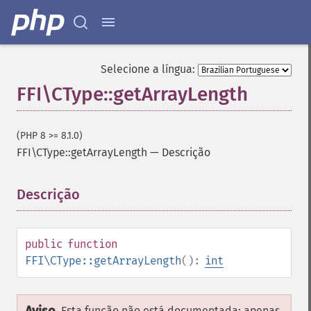
Selecione a língua:
FFI\CType::getArrayLength
(PHP 8 >= 8.1.0)
FFI\CType::getArrayLength
—
Descrição
Descrição
¶
public
function
FFI\CType::getArrayLength
():
int
Esta função não está documentada; apenas