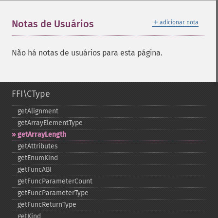
＋
Notas de Usuários
adicionar nota
Não há notas de usuários para esta página.
FFI\CType
getAlignment
getArrayElementType
getArrayLength
getAttributes
getEnumKind
getFuncABI
getFuncParameterCount
getFuncParameterType
getFuncReturnType
getKind