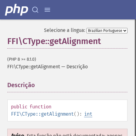
Selecione a língua:
FFI\CType::getAlignment
(PHP 8 >= 8.1.0)
FFI\CType::getAlignment
—
Descrição
Descrição
¶
public
function
FFI\CType::getAlignment
():
int
Esta função não está documentada; apenas