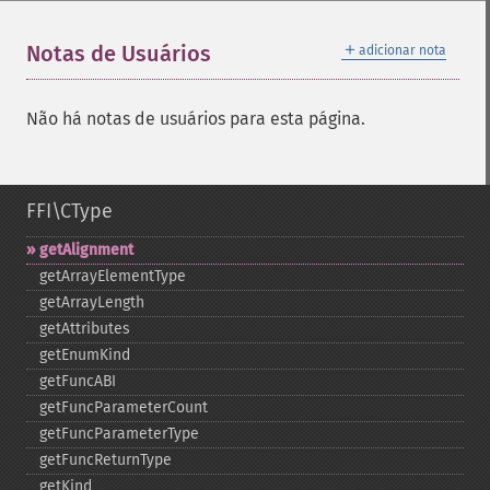
＋
Notas de Usuários
adicionar nota
Não há notas de usuários para esta página.
FFI\CType
getAlignment
getArrayElementType
getArrayLength
getAttributes
getEnumKind
getFuncABI
getFuncParameterCount
getFuncParameterType
getFuncReturnType
getKind