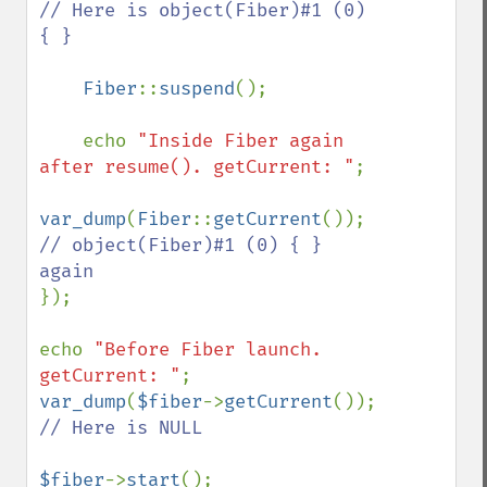
// Here is object(Fiber)#1 (0) 
{ }

Fiber
::
suspend
();

    echo 
"Inside Fiber again 
after resume(). getCurrent: "
;

var_dump
(
Fiber
::
getCurrent
()); 
// object(Fiber)#1 (0) { } 
});

echo 
"Before Fiber launch. 
getCurrent: "
var_dump
(
$fiber
->
getCurrent
()); 
// Here is NULL 

$fiber
->
start
();
