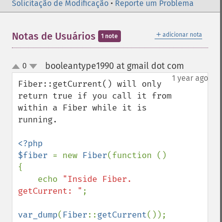
Solicitação de Modificação
•
Reporte um Problema
＋
Notas de Usuários
adicionar nota
1 note
booleantype1990 at gmail dot com
0
¶
up
down
1 year ago
Fiber::getCurrent() will only 
return true if you call it from 
within a Fiber while it is 
running.

<?php

$fiber 
= new 
Fiber
(function () 
{

    echo 
"Inside Fiber. 
getCurrent: "
;

var_dump
(
Fiber
::
getCurrent
()); 