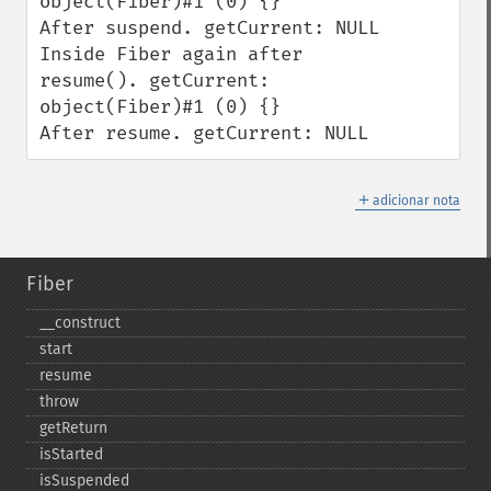
object(Fiber)#1 (0) {}

After suspend. getCurrent: NULL

Inside Fiber again after 
resume(). getCurrent: 
object(Fiber)#1 (0) {}

After resume. getCurrent: NULL
＋
adicionar nota
Fiber
_​_​construct
start
resume
throw
getReturn
isStarted
isSuspended