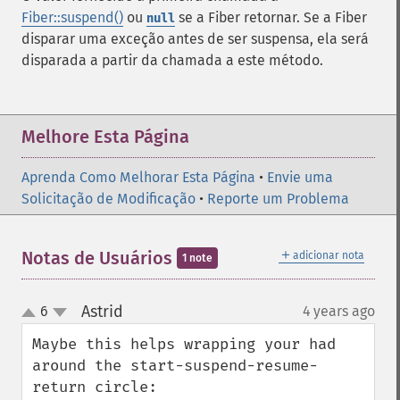
Fiber::suspend()
ou
se a Fiber retornar. Se a Fiber
null
disparar uma exceção antes de ser suspensa, ela será
disparada a partir da chamada a este método.
Melhore Esta Página
Aprenda Como Melhorar Esta Página
•
Envie uma
Solicitação de Modificação
•
Reporte um Problema
＋
Notas de Usuários
adicionar nota
1 note
Astrid
6
4 years ago
¶
up
down
Maybe this helps wrapping your had 
around the start-suspend-resume-
return circle:
