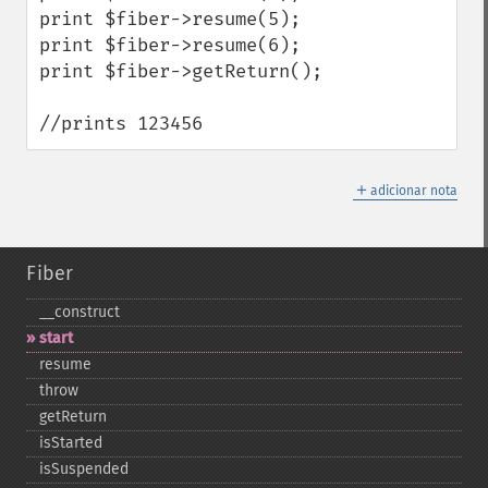
print $fiber->resume(5);

print $fiber->resume(6);

print $fiber->getReturn();

//prints 123456
＋
adicionar nota
Fiber
_​_​construct
start
resume
throw
getReturn
isStarted
isSuspended