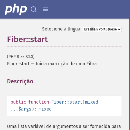
Selecione a língua:
Fiber::start
(PHP 8 >= 8.1.0)
Fiber::start
—
Inicia execução de uma Fibra
Descrição
¶
public
function
Fiber::start
(
mixed
...$args
):
mixed
Uma lista variável de argumentos a ser fornecida para