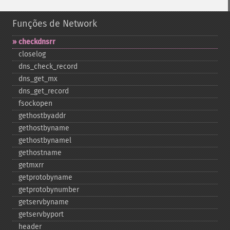
Funções de Network
checkdnsrr
closelog
dns_​check_​record
dns_​get_​mx
dns_​get_​record
fsockopen
gethostbyaddr
gethostbyname
gethostbynamel
gethostname
getmxrr
getprotobyname
getprotobynumber
getservbyname
getservbyport
header