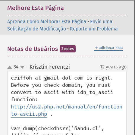
Melhore Esta Página
Aprenda Como Melhorar Esta Página
•
Envie uma
Solicitação de Modificação
•
Reporte um Problema
＋
Notas de Usuários
adicionar nota
3 notes
Krisztin Ferenczi
34
12 years ago
¶
up
down
criffoh at gmail dot com is right. 
Before you check domain, you must 
convert to ascii with idn_to_ascii 
http://us2.php.net/manual/en/function.idn
to-ascii.php
 .

var_dump(checkdnsrr('ñandu.cl', 