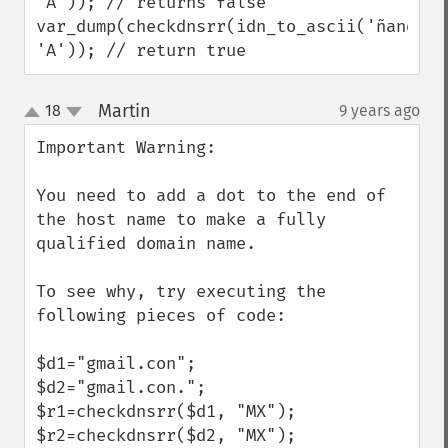
'A')); // returns false

var_dump(checkdnsrr(idn_to_ascii('ñandu.cl
'A')); // return true
Martin
18
9 years ago
¶
up
down
Important Warning:

You need to add a dot to the end of 
the host name to make a fully 
qualified domain name.

To see why, try executing the 
following pieces of code:

$d1="gmail.con";

$d2="gmail.con.";

$r1=checkdnsrr($d1, "MX"); 

$r2=checkdnsrr($d2, "MX"); 
