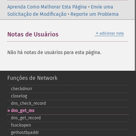
Aprenda Como Melhorar Esta Página
•
Envie uma
Solicitação de Modificação
•
Reporte um Problema
＋
Notas de Usuários
adicionar nota
Não há notas de usuários para esta página.
Funções de Network
checkdnsrr
closelog
dns_​check_​record
dns_​get_​mx
dns_​get_​record
fsockopen
gethostbyaddr