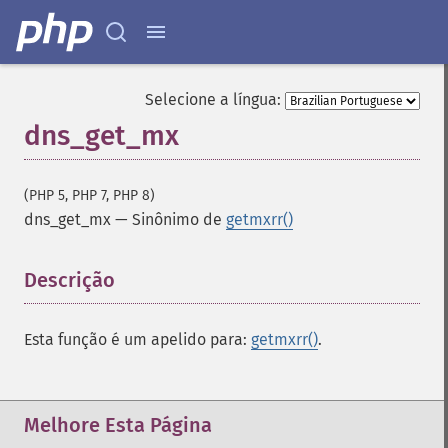
Selecione a língua:
dns_get_mx
(PHP 5, PHP 7, PHP 8)
dns_get_mx
—
Sinônimo de
getmxrr()
Descrição
¶
Esta função é um apelido para:
getmxrr()
.
Melhore Esta Página