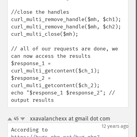
//close the handles

curl_multi_remove_handle($mh, $ch1);

curl_multi_remove_handle($mh, $ch2);

curl_multi_close($mh);

// all of our requests are done, we 
can now access the results

$response_1 = 
curl_multi_getcontent($ch_1);

$response_2 = 
curl_multi_getcontent($ch_2);

echo "$response_1 $response_2"; // 
output results
xxavalanchexx at gmail dot com
45
¶
up
down
12 years ago
According to 