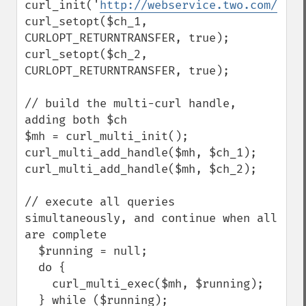
curl_init('
http://webservice.two.com/
');

curl_setopt($ch_1, 
CURLOPT_RETURNTRANSFER, true);

curl_setopt($ch_2, 
CURLOPT_RETURNTRANSFER, true);

// build the multi-curl handle, 
adding both $ch

$mh = curl_multi_init();

curl_multi_add_handle($mh, $ch_1);

curl_multi_add_handle($mh, $ch_2);

// execute all queries 
simultaneously, and continue when all 
are complete

  $running = null;

  do {

    curl_multi_exec($mh, $running);

  } while ($running);
