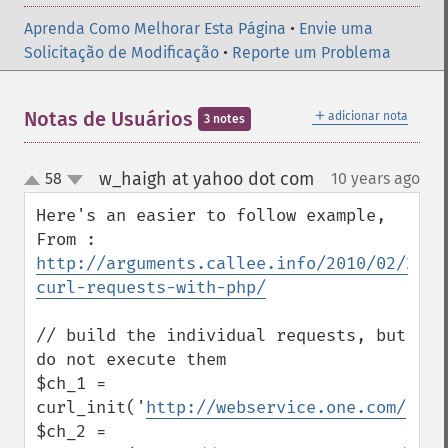
Aprenda Como Melhorar Esta Página
•
Envie uma
Solicitação de Modificação
•
Reporte um Problema
＋
Notas de Usuários
adicionar nota
3 notes
w_haigh at yahoo dot com
58
10 years ago
¶
up
down
Here's an easier to follow example, 
From : 
http://arguments.callee.info/2010/02/21/m
curl-requests-with-php/
// build the individual requests, but 
do not execute them

$ch_1 = 
curl_init('
http://webservice.one.com/
');

$ch_2 = 