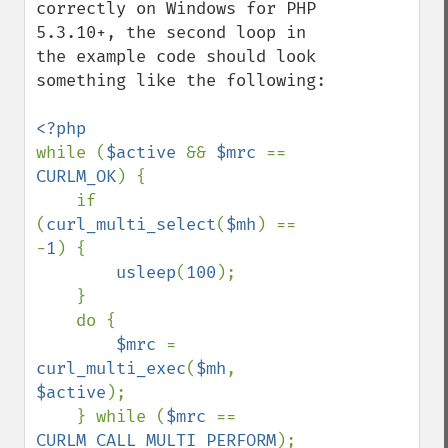
correctly on Windows for PHP 
5.3.10+, the second loop in 
the example code should look 
something like the following:

while (
$active 
&& 
$mrc 
== 
CURLM_OK
) {

    if 
(
curl_multi_select
(
$mh
) == 
-
1
) {

usleep
(
100
);

    }

    do {

$mrc 
= 
curl_multi_exec
(
$mh
, 
$active
);

    } while (
$mrc 
== 
CURLM_CALL_MULTI_PERFORM
);
