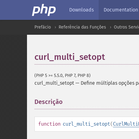
Downloads
Documentation
Prefácio
Referência das Funções
Outros Servi
curl_multi_setopt
(PHP 5 >= 5.5.0, PHP 7, PHP 8)
curl_multi_setopt
—
Define múltiplas opções 
Descrição
¶
function
curl_multi_setopt
(
CurlMulti