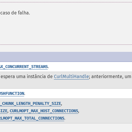
caso de falha.
.
AX_CONCURRENT_STREAMS
 espera uma instância de
CurlMultiHandle
; anteriormente, um
.
USHFUNCTION
,
_CHUNK_LENGTH_PENALTY_SIZE
,
,
SIZE
CURLMOPT_MAX_HOST_CONNECTIONS
.
RLMOPT_MAX_TOTAL_CONNECTIONS