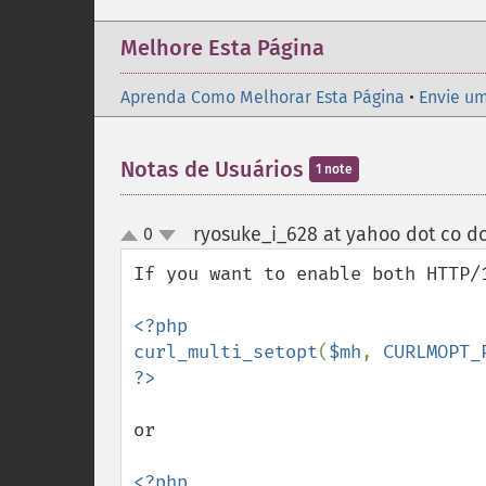
Melhore Esta Página
Aprenda Como Melhorar Esta Página
•
Envie um
Notas de Usuários
1 note
ryosuke_i_628 at yahoo dot co do
0
up
down
If you want to enable both HTTP/
<?php

curl_multi_setopt
(
$mh
, 
CURLMOPT_
or

<?php
