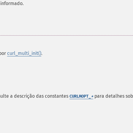
 informado.
por
curl_multi_init()
.
sulte a descrição das constantes
para detalhes sob
CURLMOPT_
*