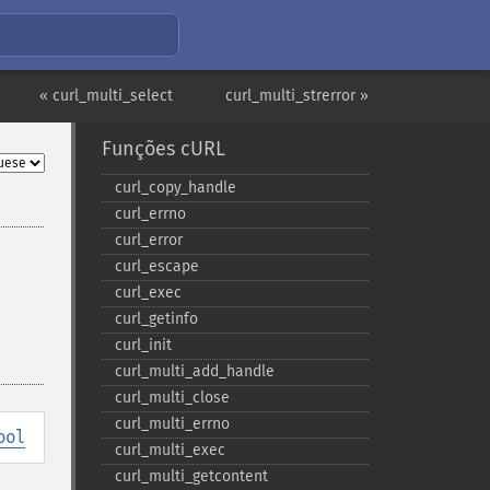
« curl_multi_select
curl_multi_strerror »
Funções cURL
curl_​copy_​handle
curl_​errno
curl_​error
curl_​escape
curl_​exec
curl_​getinfo
curl_​init
curl_​multi_​add_​handle
curl_​multi_​close
curl_​multi_​errno
ool
curl_​multi_​exec
curl_​multi_​getcontent