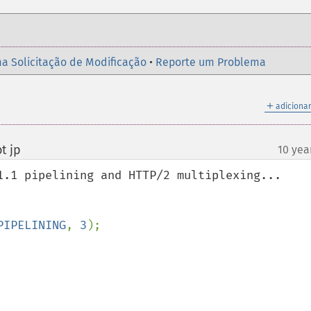
a Solicitação de Modificação
•
Reporte um Problema
＋
adicionar
t jp
10 yea
¶
1.1 pipelining and HTTP/2 multiplexing...

PIPELINING
, 
3