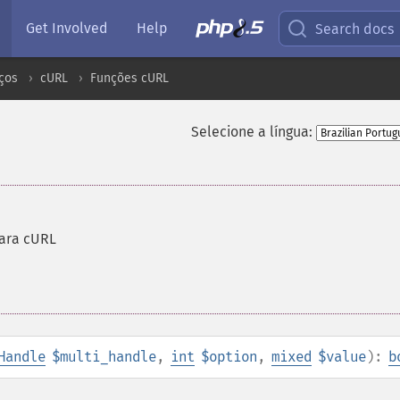
Get Involved
Help
Search docs
ços
cURL
Funções cURL
Selecione a língua:
para cURL
Handle
$multi_handle
,
int
$option
,
mixed
$value
):
b