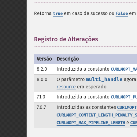
Retorna
em caso de sucesso ou
em 
true
false
Registro de Alterações
¶
Versão
Descrição
8.2.0
Introduzida a constante
CURLMOPT_M
8.0.0
O parâmetro
multi_handle
agora
resource
era esperado.
7.1.0
Introduzida a constante
CURLMOPT_P
7.0.7
Introduzidas as constantes
CURLMOPT
CURLMOPT_CONTENT_LENGTH_PENALTY_
e
CURLMOPT_MAX_PIPELINE_LENGTH
CU