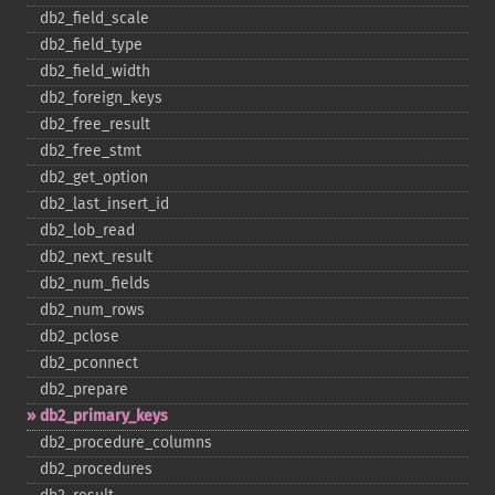
db2_​field_​scale
db2_​field_​type
db2_​field_​width
db2_​foreign_​keys
db2_​free_​result
db2_​free_​stmt
db2_​get_​option
db2_​last_​insert_​id
db2_​lob_​read
db2_​next_​result
db2_​num_​fields
db2_​num_​rows
db2_​pclose
db2_​pconnect
db2_​prepare
db2_​primary_​keys
db2_​procedure_​columns
db2_​procedures