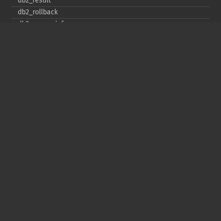
db2_​result
db2_​rollback
db2_​server_​info
db2_​set_​option
db2_​special_​columns
db2_​statistics
db2_​stmt_​error
db2_​stmt_​errormsg
db2_​table_​privileges
db2_​tables
Copyright © 2001-2026 The PHP Documentation
Group
My PHP.net
Contact
Other PHP.net sites