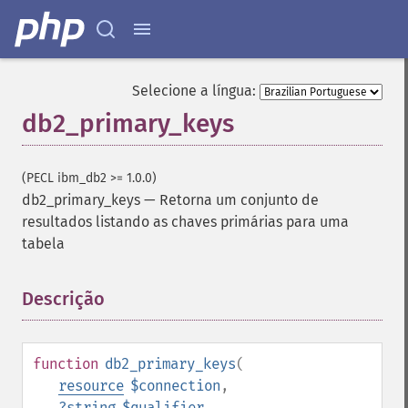
Selecione a língua:
db2_primary_keys
(PECL ibm_db2 >= 1.0.0)
db2_primary_keys
—
Retorna um conjunto de
resultados listando as chaves primárias para uma
tabela
Descrição
¶
function
db2_primary_keys
(
resource
$connection
,
?
string
$qualifier
,