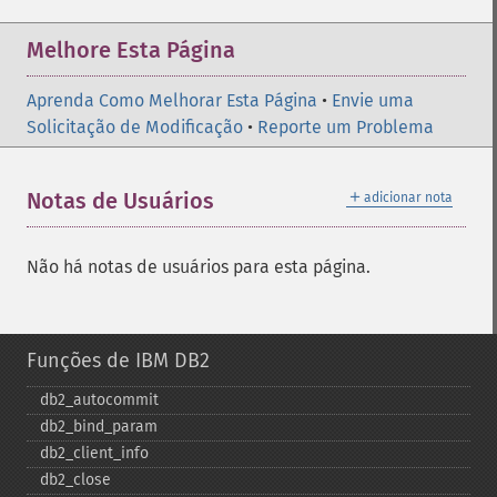
Melhore Esta Página
Aprenda Como Melhorar Esta Página
•
Envie uma
Solicitação de Modificação
•
Reporte um Problema
＋
Notas de Usuários
adicionar nota
Não há notas de usuários para esta página.
Funções de IBM DB2
db2_​autocommit
db2_​bind_​param
db2_​client_​info
db2_​close