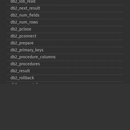
db2_​lob_​read
db2_​next_​result
db2_​num_​fields
db2_​num_​rows
db2_​pclose
db2_​pconnect
db2_​prepare
db2_​primary_​keys
db2_​procedure_​columns
db2_​procedures
db2_​result
db2_​rollback
db2_​server_​info
db2_​set_​option
db2_​special_​columns
db2_​statistics
db2_​stmt_​error
db2_​stmt_​errormsg
db2_​table_​privileges