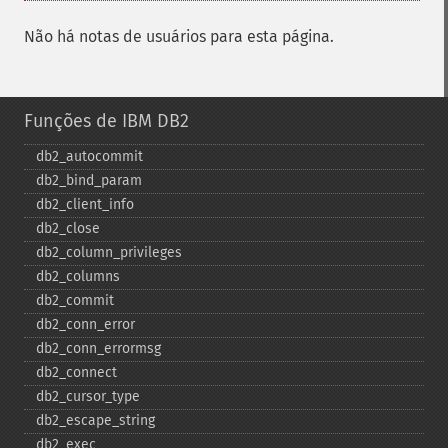
Não há notas de usuários para esta página.
Funções de IBM DB2
db2_​autocommit
db2_​bind_​param
db2_​client_​info
db2_​close
db2_​column_​privileges
db2_​columns
db2_​commit
db2_​conn_​error
db2_​conn_​errormsg
db2_​connect
db2_​cursor_​type
db2_​escape_​string
db2_​exec