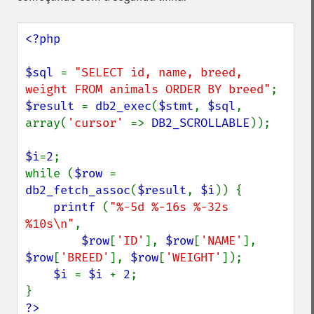
<?php

$sql 
= 
"SELECT id, name, breed, 
weight FROM animals ORDER BY breed"
$result 
= 
db2_exec
(
$stmt
, 
$sql
, 
array(
'cursor' 
=> 
DB2_SCROLLABLE
));

$i
=
2
;

while (
$row 
= 
db2_fetch_assoc
(
$result
, 
$i
)) {

printf 
(
"%-5d %-16s %-32s 
%10s\n"
,

$row
[
'ID'
], 
$row
[
'NAME'
], 
$row
[
'BREED'
], 
$row
[
'WEIGHT'
]);

$i 
= 
$i 
+ 
2
;

?>