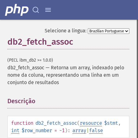
Selecione a língua:
db2_fetch_assoc
(PECL ibm_db2 >= 1.0.0)
db2_fetch_assoc
—
Retorna um array, indexado pelo
nome da coluna, representando uma linha em um
conjunto de resultados
Descrição
¶
function
db2_fetch_assoc
(
resource
$stmt
,
int
$row_number
= -1
):
array
|
false