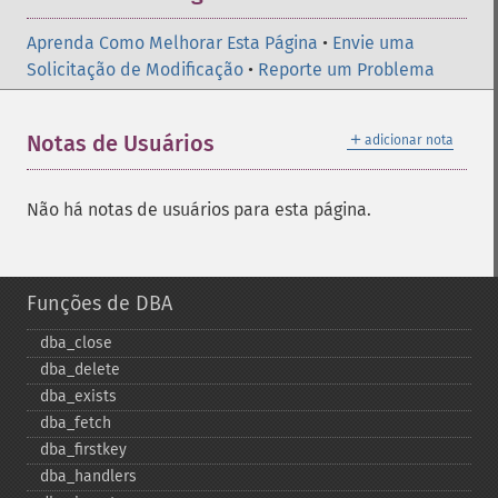
Aprenda Como Melhorar Esta Página
•
Envie uma
Solicitação de Modificação
•
Reporte um Problema
＋
Notas de Usuários
adicionar nota
Não há notas de usuários para esta página.
Funções de DBA
dba_​close
dba_​delete
dba_​exists
dba_​fetch
dba_​firstkey
dba_​handlers