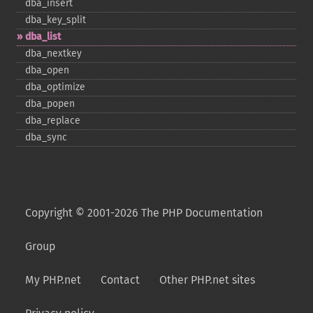
dba_​insert
dba_​key_​split
dba_​list
dba_​nextkey
dba_​open
dba_​optimize
dba_​popen
dba_​replace
dba_​sync
Copyright © 2001-2026 The PHP Documentation
Group
My PHP.net
Contact
Other PHP.net sites