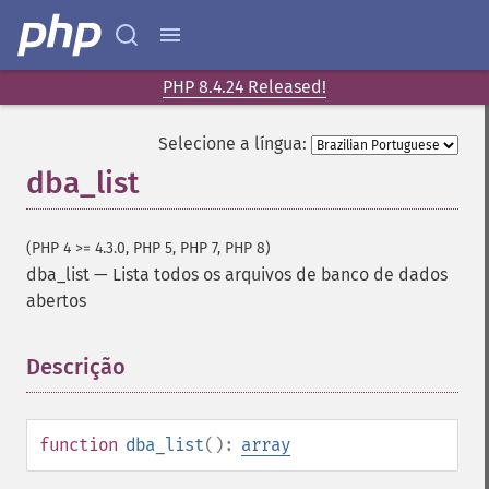
PHP 8.4.24 Released!
Selecione a língua:
dba_list
(PHP 4 >= 4.3.0, PHP 5, PHP 7, PHP 8)
dba_list
—
Lista todos os arquivos de banco de dados
abertos
Descrição
¶
function
dba_list
():
array