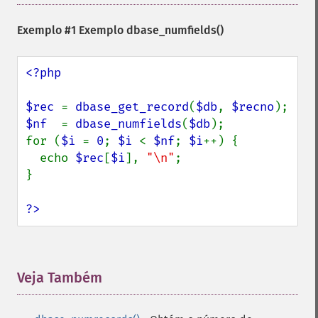
Exemplo #1 Exemplo
dbase_numfields()
<?php

$rec 
= 
dbase_get_record
(
$db
, 
$recno
$nf  
= 
dbase_numfields
(
$db
);

for (
$i 
= 
0
; 
$i 
< 
$nf
; 
$i
++) {

  echo 
$rec
[
$i
], 
"\n"
;

}

?>
Veja Também
¶