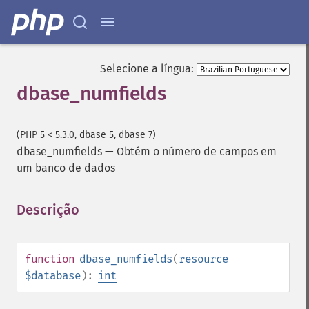
Selecione a língua:
dbase_numfields
(PHP 5 < 5.3.0, dbase 5, dbase 7)
dbase_numfields
—
Obtém o número de campos em
um banco de dados
Descrição
¶
function
dbase_numfields
(
resource
$database
):
int