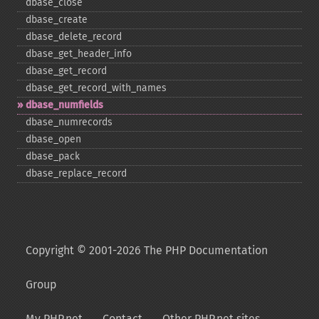
dbase_​close
dbase_​create
dbase_​delete_​record
dbase_​get_​header_​info
dbase_​get_​record
dbase_​get_​record_​with_​names
dbase_​numfields
dbase_​numrecords
dbase_​open
dbase_​pack
dbase_​replace_​record
Copyright © 2001-2026 The PHP Documentation
Group
My PHP.net
Contact
Other PHP.net sites