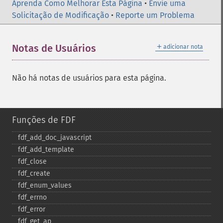
Aprenda Como Melhorar Esta Página
•
Envie uma
Solicitação de Modificação
•
Reporte um Problema
＋
Notas de Usuários
adicionar nota
Não há notas de usuários para esta página.
Funções de FDF
fdf_​add_​doc_​javascript
fdf_​add_​template
fdf_​close
fdf_​create
fdf_​enum_​values
fdf_​errno
fdf_​error
fdf_​get_​ap