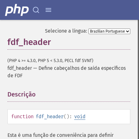
Selecione a língua:
fdf_header
(PHP 4 >= 4.3.0, PHP 5 < 5.3.0, PECL fdf SVNf)
fdf_header
—
Define cabeçalhos de saída específicos
de FDF
Descrição
¶
function
fdf_header
():
void
Esta é uma função de conveniência para definir