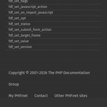
fdf_​set_​flags
fdf_​set_​javascript_​action
fdf_​set_​on_​import_​javascript
fdf_​set_​opt
fdf_​set_​status
fdf_​set_​submit_​form_​action
fdf_​set_​target_​frame
fdf_​set_​value
fdf_​set_​version
Copyright © 2001-2026 The PHP Documentation
Group
My PHP.net
Contact
Other PHP.net sites