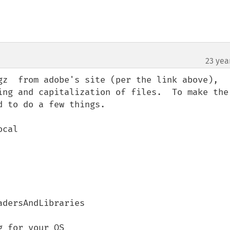
23 yea
gz  from adobe's site (per the link above), 
ing and capitalization of files.  To make the 
 to do a few things.

cal

dersAndLibraries

 for your OS
