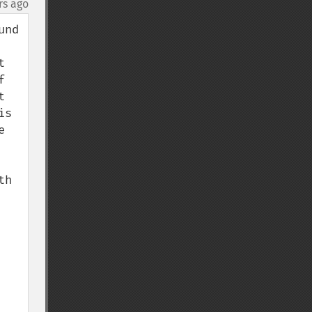
rs ago
nd 
 
 
 
s 
 
h 