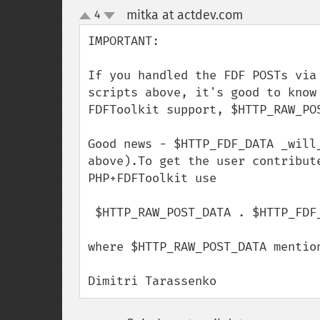
mitka at actdev.com
4
¶
up
down
IMPORTANT:

If you handled the FDF POSTs via
scripts above, it's good to know
FDFToolkit support, $HTTP_RAW_POS
Good news - $HTTP_FDF_DATA _will
above).To get the user contribut
PHP+FDFToolkit use 

 $HTTP_RAW_POST_DATA . $HTTP_FDF_DATA 

where $HTTP_RAW_POST_DATA mention
Dimitri Tarassenko