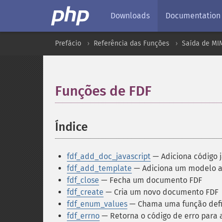
Downloads
Documentation
Prefácio
Referência das Funções
Saída de MI
Funções de FDF
¶
Índice
¶
fdf_add_doc_javascript
— Adiciona código 
fdf_add_template
— Adiciona um modelo 
fdf_close
— Fecha um documento FDF
fdf_create
— Cria um novo documento FDF
fdf_enum_values
— Chama uma função defin
fdf_errno
— Retorna o código de erro para 