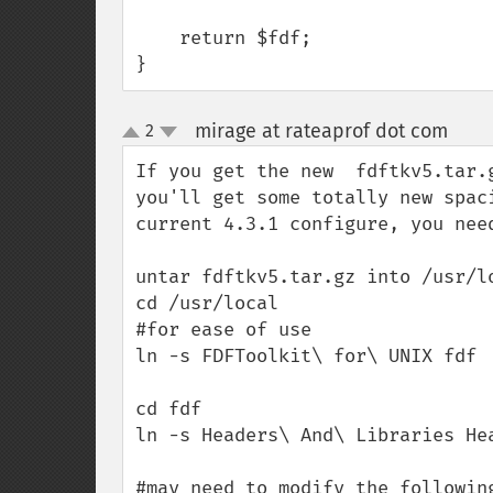
    return $fdf;

}
mirage at rateaprof dot com
2
¶
up
down
If you get the new  fdftkv5.tar.
you'll get some totally new spac
current 4.3.1 configure, you need
untar fdftkv5.tar.gz into /usr/lo
cd /usr/local

#for ease of use

ln -s FDFToolkit\ for\ UNIX fdf

cd fdf

ln -s Headers\ And\ Libraries Hea
#may need to modify the following