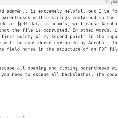
22 yea
nd adam@... is extremely helpful, but I've fou
 parentheses within strings contained in the 
ode or $pdf_data in adam's) will cause Acrobat
that the file is corrupted. In other words, if
 first point; b) my second point" in the input
e will be considered corrupted by Acrobat. Thi
he field names in the structure of an FDF file
escape all opening and closing parentheses wit
 you need to escape all backslashes. The code 