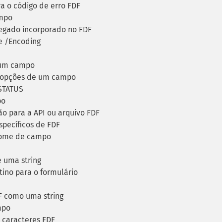
a o código de erro FDF
mpo
regado incorporado no FDF
e /Encoding
 um campo
 opções de um campo
STATUS
po
 para a API ou arquivo FDF
specíficos de FDF
ome de campo
 uma string
ino para o formulário
 como uma string
mpo
 caracteres FDF