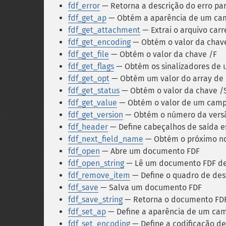
fdf_error
— Retorna a descrição do erro par
fdf_get_ap
— Obtém a aparência de um ca
fdf_get_attachment
— Extrai o arquivo car
fdf_get_encoding
— Obtém o valor da chav
fdf_get_file
— Obtém o valor da chave /F
fdf_get_flags
— Obtém os sinalizadores de
fdf_get_opt
— Obtém um valor do array de
fdf_get_status
— Obtém o valor da chave /
fdf_get_value
— Obtém o valor de um cam
fdf_get_version
— Obtém o número da versão
fdf_header
— Define cabeçalhos de saída e
fdf_next_field_name
— Obtém o próximo n
fdf_open
— Abre um documento FDF
fdf_open_string
— Lê um documento FDF de
fdf_remove_item
— Define o quadro de dest
fdf_save
— Salva um documento FDF
fdf_save_string
— Retorna o documento FDF
fdf_set_ap
— Define a aparência de um ca
fdf_set_encoding
— Define a codificação de