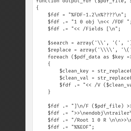
function output_fdf ($pdf_file, $
{

    $fdf = "%FDF-1.2\n%????\n";

    $fdf .= "1 0 obj \n<< /FDF ";

    $fdf .= "<< /Fields [\n"; 

    $search = array('\\', '(', ')');

    $replace = array('\\\\', '\(', '\)');

    foreach ($pdf_data as $key => $val)

    {

        $clean_key = str_replace($search, $replace, $key);

        $clean_val = str_replace($search, $replace, $val);

        $fdf .= "<< /V ($clean_val)/T ($clean_key) >> \n";

    }

    $fdf .= "]\n/F ($pdf_file) >>";

    $fdf .= ">>\nendobj\ntrailer\n<<\n";

    $fdf .= "/Root 1 0 R \n\n>>\n";

    $fdf .= "%%EOF";
