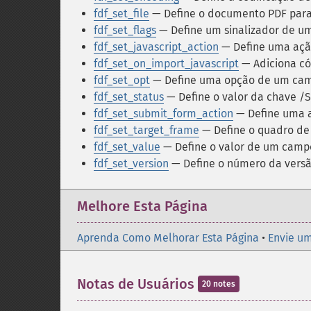
fdf_set_file
— Define o documento PDF para
fdf_set_flags
— Define um sinalizador de 
fdf_set_javascript_action
— Define uma açã
fdf_set_on_import_javascript
— Adiciona có
fdf_set_opt
— Define uma opção de um ca
fdf_set_status
— Define o valor da chave /
fdf_set_submit_form_action
— Define uma a
fdf_set_target_frame
— Define o quadro de 
fdf_set_value
— Define o valor de um camp
fdf_set_version
— Define o número da versã
Melhore Esta Página
Aprenda Como Melhorar Esta Página
•
Envie um
Notas de Usuários
20 notes