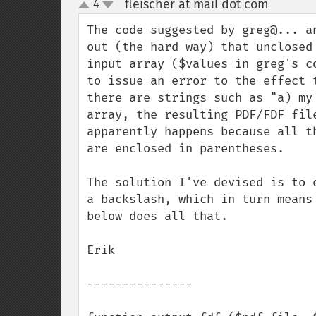
fleischer at mail dot com
4
¶
up
down
The code suggested by greg@... a
out (the hard way) that unclosed
input array ($values in greg's c
to issue an error to the effect 
there are strings such as "a) my
array, the resulting PDF/FDF fil
apparently happens because all t
are enclosed in parentheses.

The solution I've devised is to 
a backslash, which in turn means
below does all that.

Erik

---------------
