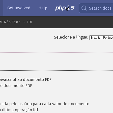
Get Involved
Help
Search docs
ME Não-Texto
FDF
Selecione a língua:
javascript ao documento FDF
ao documento FDF
ida pelo usuário para cada valor do documento
a última operação fdf