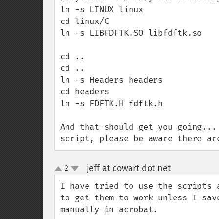
ln -s LINUX linux

cd linux/C

ln -s LIBFDFTK.SO libfdftk.so

cd ..

cd ..

ln -s Headers headers

cd headers

ln -s FDFTK.H fdftk.h

And that should get you going...
script, please be aware there ar
jeff at cowart dot net
2
¶
up
down
I have tried to use the scripts 
to get them to work unless I sav
manually in acrobat.