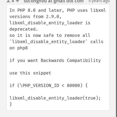
suconghou at gmail dot com
8
5 years ago
¶
up
down
In PHP 8.0 and later, PHP uses libxml 
versions from 2.9.0, 
libxml_disable_entity_loader is 
deprecated.

so it is now safe to remove all 
`libxml_disable_entity_loader` calls 
on php8

if you want Backwards Compatibility

use this snippet

if (\PHP_VERSION_ID < 80000) {

libxml_disable_entity_loader(true);

}