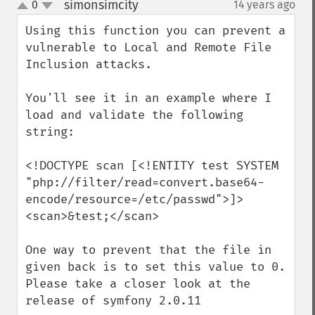
simonsimcity
0
14 years ago
¶
up
down
Using this function you can prevent a 
vulnerable to Local and Remote File 
Inclusion attacks.

You'll see it in an example where I 
load and validate the following 
string:

<!DOCTYPE scan [<!ENTITY test SYSTEM 
"php://filter/read=convert.base64-
encode/resource=/etc/passwd">]>

<scan>&test;</scan>

One way to prevent that the file in 
given back is to set this value to 0.

Please take a closer look at the 
release of symfony 2.0.11