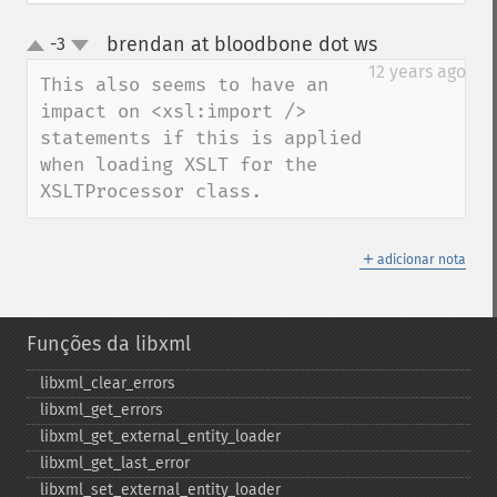
brendan at bloodbone dot ws
-3
¶
up
down
12 years ago
This also seems to have an 
impact on <xsl:import /> 
statements if this is applied 
when loading XSLT for the 
XSLTProcessor class.
＋
adicionar nota
Funções da libxml
libxml_​clear_​errors
libxml_​get_​errors
libxml_​get_​external_​entity_​loader
libxml_​get_​last_​error
libxml_​set_​external_​entity_​loader