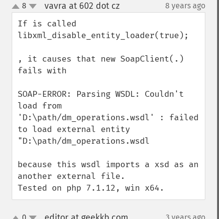
vavra at 602 dot cz
8
8 years ago
¶
up
down
If is called 

libxml_disable_entity_loader(true);

, it causes that new SoapClient(.) 
fails with

SOAP-ERROR: Parsing WSDL: Couldn't 
load from 
'D:\path/dm_operations.wsdl' : failed 
to load external entity 
"D:\path/dm_operations.wsdl

because this wsdl imports a xsd as an 
another external file.

Tested on php 7.1.12, win x64.
editor at geekkb.com
0
3 years ago
¶