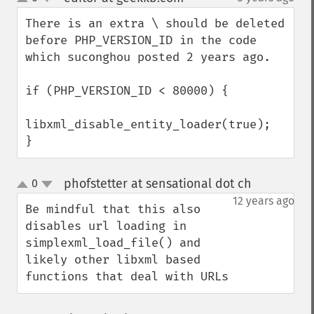
up
down
There is an extra \ should be deleted 
before PHP_VERSION_ID in the code 
which suconghou posted 2 years ago.

if (PHP_VERSION_ID < 80000) {

libxml_disable_entity_loader(true);

}
phofstetter at sensational dot ch
0
¶
up
down
12 years ago
Be mindful that this also 
disables url loading in 
simplexml_load_file() and 
likely other libxml based 
functions that deal with URLs