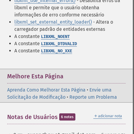
libxml_use_internal_errors()
- Desabilita erros da
libxml e permite que o usuário obtenha
informações de erro conforme necessário
libxml_set_external_entity_loader()
- Altera o
carregador padrão de entidades externas
A constante
LIBXML_NOENT
A constante
LIBXML_DTDVALID
A constante
LIBXML_NO_XXE
Melhore Esta Página
Aprenda Como Melhorar Esta Página
•
Envie uma
Solicitação de Modificação
•
Reporte um Problema
＋
Notas de Usuários
adicionar nota
6 notes