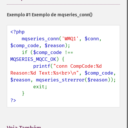
Exemplo #1 Exemplo de
mqseries_conn()
<?php

    mqseries_conn
(
'WMQ1'
, 
$conn
, 
$comp_code
, 
$reason
);

    if (
$comp_code 
!== 
MQSERIES_MQCC_OK
) {

printf
(
"conn CompCode:%d 
Reason:%d Text:%s<br>\n"
, 
$comp_code
, 
$reason
, 
mqseries_strerror
(
$reason
));

        exit;

?>