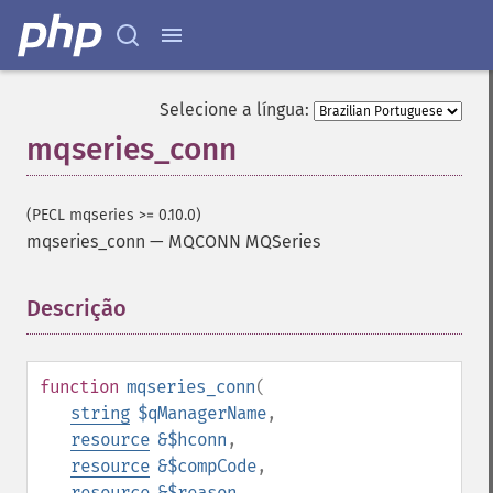
Selecione a língua:
mqseries_conn
(PECL mqseries >= 0.10.0)
mqseries_conn
—
MQCONN MQSeries
Descrição
¶
function
mqseries_conn
(
string
$qManagerName
,
resource
&$hconn
,
resource
&$compCode
,
resource
&$reason