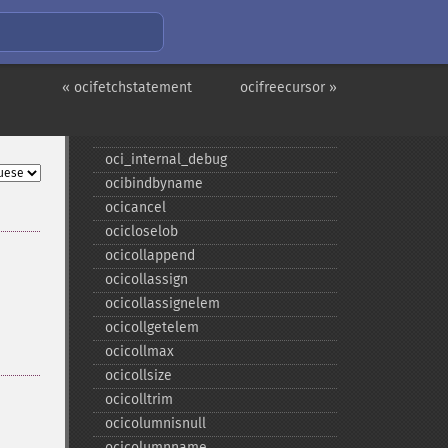
« ocifetchstatement
ocifreecursor »
Funções e sinônimos e
obsoletos do OCI8
oci_​internal_​debug
ocibindbyname
ocicancel
ocicloselob
ocicollappend
ocicollassign
ocicollassignelem
ocicollgetelem
ocicollmax
ocicollsize
ocicolltrim
ocicolumnisnull
ocicolumnname