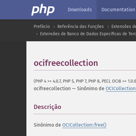
Downloads
Documentation
Prefácio
Referência das Funções
Extensões d
Extensões de Banco de Dados Específicas de Terc
ocifreecollection
(PHP 4 >= 4.0.7, PHP 5, PHP 7, PHP 8, PECL OCI8 >= 1.0.0
ocifreecollection
—
Sinônimo de
OCICollection:
Descrição
¶
Sinônimo de
OCICollection::free()