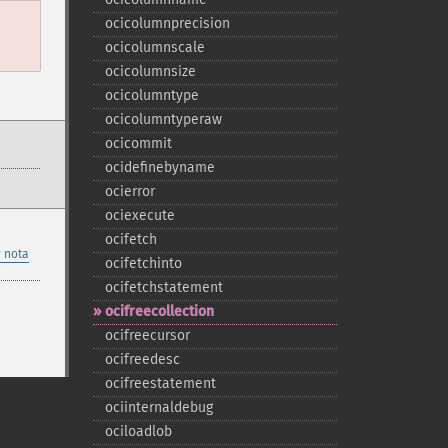
ocicolumnprecision
ocicolumnscale
ocicolumnsize
ocicolumntype
ocicolumntyperaw
ocicommit
ocidefinebyname
ocierror
ociexecute
ocifetch
 nota
ocifetchinto
ocifetchstatement
ocifreecollection
ocifreecursor
ocifreedesc
ocifreestatement
ociinternaldebug
ociloadlob