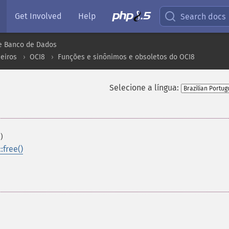
Get Involved
Help
Search docs
e Banco de Dados
eiros
OCI8
Funções e sinônimos e obsoletos do OCI8
Selecione a língua:
)
:free()