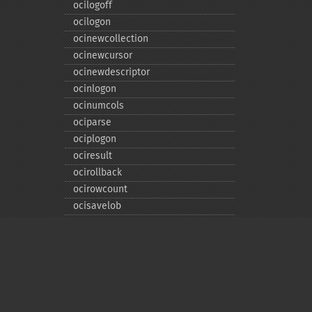
ocilogoff
ocilogon
ocinewcollection
ocinewcursor
ocinewdescriptor
ocinlogon
ocinumcols
ociparse
ociplogon
ociresult
ocirollback
ocirowcount
ocisavelob
ocisavelobfile
ociserverversion
ocisetprefetch
ocistatementtype
ociwritelobtofile
ociwritetemporarylob