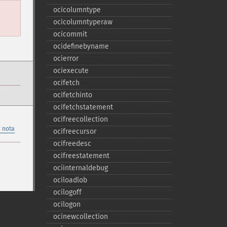
ocicolumntype
ocicolumntyperaw
ocicommit
ocidefinebyname
ocierror
ociexecute
ocifetch
ocifetchinto
ocifetchstatement
ocifreecollection
 nota
ocifreecursor
ocifreedesc
ocifreestatement
ociinternaldebug
ociloadlob
ocilogoff
ocilogon
ocinewcollection