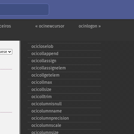
Funções e sinônimos e
obsoletos do OCI8
oci_​internal_​debug
ceiros
« ocinewcursor
ocinlogon »
ocibindbyname
ocicancel
ocicloselob
ocicollappend
ocicollassign
ocicollassignelem
ocicollgetelem
ocicollmax
ocicollsize
ocicolltrim
ocicolumnisnull
ocicolumnname
ocicolumnprecision
ocicolumnscale
ocicolumnsize