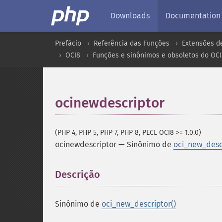
Downloads
Documentation
Prefácio
Referência das Funções
Extensões d
OCI8
Funções e sinônimos e obsoletos do OC
ocinewdescriptor
(PHP 4, PHP 5, PHP 7, PHP 8, PECL OCI8 >= 1.0.0)
ocinewdescriptor
—
Sinônimo de
oci_new_descr
Descrição
¶
Sinônimo de
oci_new_descriptor()