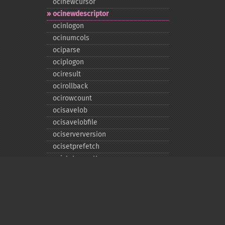
ocinewcursor
ocinewdescriptor
ocinlogon
ocinumcols
ociparse
ociplogon
ociresult
ocirollback
ocirowcount
ocisavelob
ocisavelobfile
ociserverversion
ocisetprefetch
ocistatementtype
ociwritelobtofile
ociwritetemporarylob