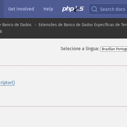
Get Involved
Help
Search docs
e Banco de Dados
Extensões de Banco de Dados Específicas de Ter
I8
Selecione a língua:
iptor()