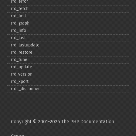
rrd_​error
rrd_​fetch
rrd_​first
rrd_​graph
rrd_​info
rrd_​last
rrd_​lastupdate
rrd_​restore
rrd_​tune
rrd_​update
rrd_​version
rrd_​xport
rrdc_​disconnect
Copyright © 2001-2026 The PHP Documentation