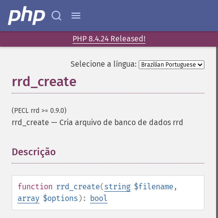
PHP 8.4.24 Released!
Selecione a língua:
rrd_create
(PECL rrd >= 0.9.0)
rrd_create
—
Cria arquivo de banco de dados rrd
Descrição
¶
function
rrd_create
(
string
$filename
,
array
$options
):
bool