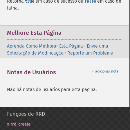
Retorna
em caso de sucesso ou
em caso de
true
false
falha.
Melhore Esta Página
Aprenda Como Melhorar Esta Página
•
Envie uma
Solicitação de Modificação
•
Reporte um Problema
＋
Notas de Usuários
adicionar nota
Não há notas de usuários para esta página.
Funções de RRD
rrd_​create