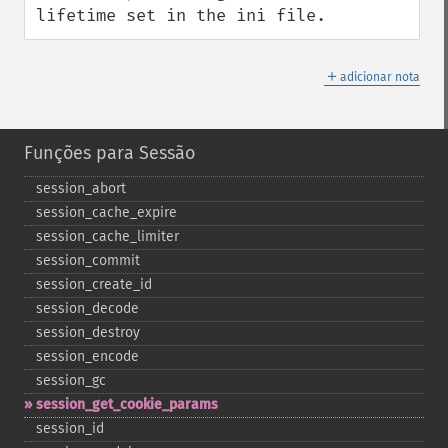
lifetime set in the ini file.
＋
adicionar nota
Funções para Sessão
session_​abort
session_​cache_​expire
session_​cache_​limiter
session_​commit
session_​create_​id
session_​decode
session_​destroy
session_​encode
session_​gc
session_​get_​cookie_​params
session_​id