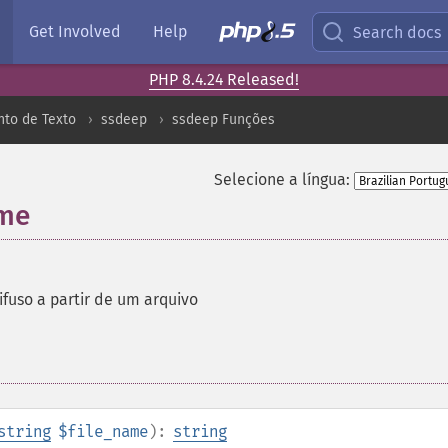
Get Involved
Help
Search docs
PHP 8.4.24 Released!
to de Texto
ssdeep
ssdeep Funções
Selecione a língua:
ame
ifuso a partir de um arquivo
string
$file_name
):
string