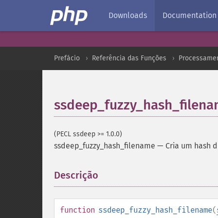
Downloads
Documentation
Prefácio
Referência das Funções
Processamen
ssdeep_fuzzy_hash_filen
(PECL ssdeep >= 1.0.0)
ssdeep_fuzzy_hash_filename
—
Cria um hash d
Descrição
¶
function
ssdeep_fuzzy_hash_filename
(